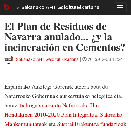
Sakanako AHT Gelditu! Elkarlana
Tog
navi
El Plan de Residuos de
Navarra anulado... ¿y la
incineración en Cementos?
Sakanako AHT Gelditu! Elkarlana
|
2015-02-03 12:24
Espainiako Auzitegi Gorenak atzera bota du
Nafarroako Gobernuak aurkeztutako helegitea eta,
beraz,
baliogabe utzi du Nafarroako Hiri
Hondakinen 2010-2020 Plan Integratua
.
Sakanako
Mankomunitatea
k eta
Sustrai Erakuntza fundazioa
k