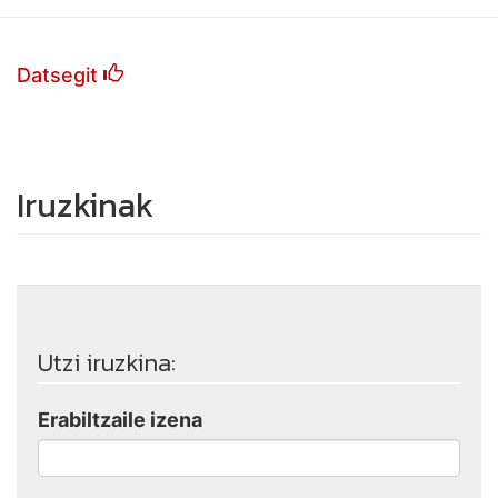
Datsegit
Iruzkinak
Utzi iruzkina:
Erabiltzaile izena