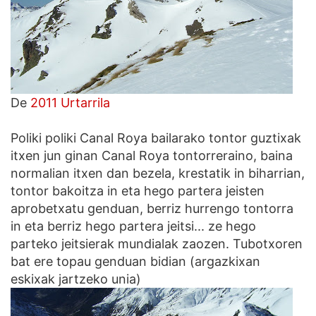
De
2011 Urtarrila
Poliki poliki Canal Roya bailarako tontor guztixak
itxen jun ginan Canal Roya tontorreraino, baina
normalian itxen dan bezela, krestatik in biharrian,
tontor bakoitza in eta hego partera jeisten
aprobetxatu genduan, berriz hurrengo tontorra
in eta berriz hego partera jeitsi... ze hego
parteko jeitsierak mundialak zaozen. Tubotxoren
bat ere topau genduan bidian (argazkixan
eskixak jartzeko unia)