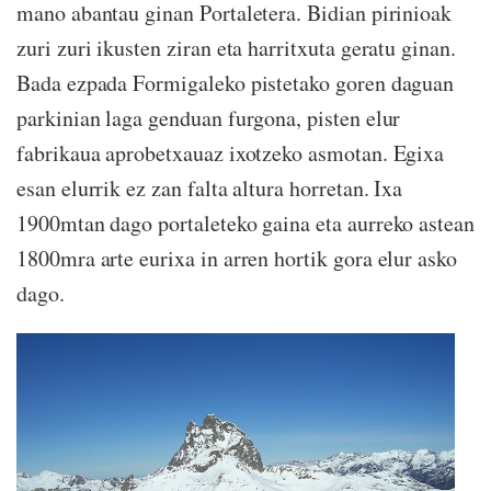
mano abantau ginan Portaletera. Bidian pirinioak
zuri zuri ikusten ziran eta harritxuta geratu ginan.
Bada ezpada Formigaleko pistetako goren daguan
parkinian laga genduan furgona, pisten elur
fabrikaua aprobetxauaz ixotzeko asmotan. Egixa
esan elurrik ez zan falta altura horretan. Ixa
1900mtan dago portaleteko gaina eta aurreko astean
1800mra arte eurixa in arren hortik gora elur asko
dago.