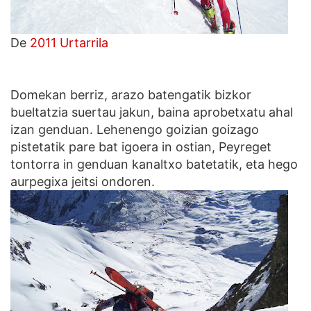
De
2011 Urtarrila
Domekan berriz, arazo batengatik bizkor
bueltatzia suertau jakun, baina aprobetxatu ahal
izan genduan. Lehenengo goizian goizago
pistetatik pare bat igoera in ostian, Peyreget
tontorra in genduan kanaltxo batetatik, eta hego
aurpegixa jeitsi ondoren.