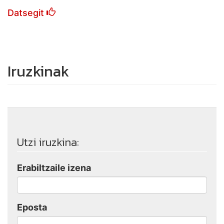
Datsegit
Iruzkinak
Utzi iruzkina:
Erabiltzaile izena
Eposta