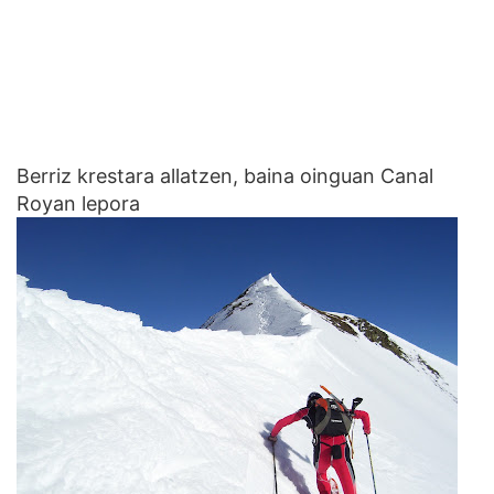
Berriz krestara allatzen, baina oinguan Canal
Royan lepora