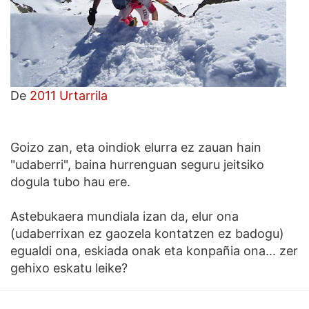
De
2011 Urtarrila
Goizo zan, eta oindiok elurra ez zauan hain
"udaberri", baina hurrenguan seguru jeitsiko
dogula tubo hau ere.
Astebukaera mundiala izan da, elur ona
(udaberrixan ez gaozela kontatzen ez badogu)
egualdi ona, eskiada onak eta konpañia ona... zer
gehixo eskatu leike?