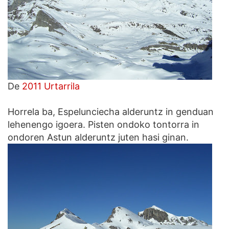
De
2011 Urtarrila
Horrela ba, Espelunciecha alderuntz in genduan
lehenengo igoera. Pisten ondoko tontorra in
ondoren Astun alderuntz juten hasi ginan.