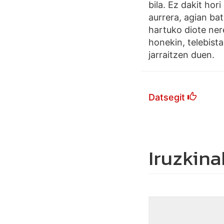
bila. Ez dakit hor
aurrera, agian ba
hartuko diote nere
honekin, telebist
jarraitzen duen.
Datsegit
Iruzkina