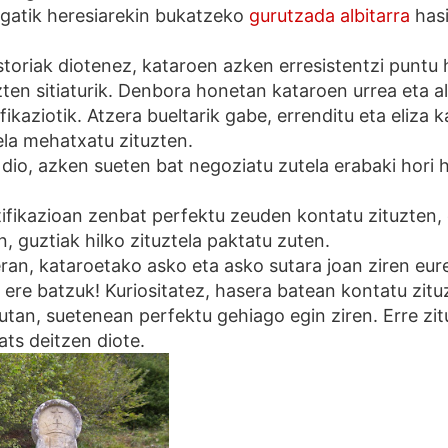
egatik heresiarekin bukatzeko
gurutzada albitarra
hasi
toriak diotenez, kataroen azken erresistentzi punt
zten sitiaturik. Denbora honetan kataroen urrea eta a
ifikaziotik. Atzera bueltarik gabe, errenditu eta eliza k
ela mehatxatu zituzten.
 dio, azken sueten bat negoziatu zutela erabaki hori 
ifikazioan zenbat perfektu zeuden kontatu zituzten,
, guztiak hilko zituztela paktatu zuten.
an, kataroetako asko eta asko sutara joan ziren eu
 ere batzuk! Kuriositatez, hasera batean kontatu zitu
tan, suetenean perfektu gehiago egin ziren. Erre zitu
ts deitzen diote.