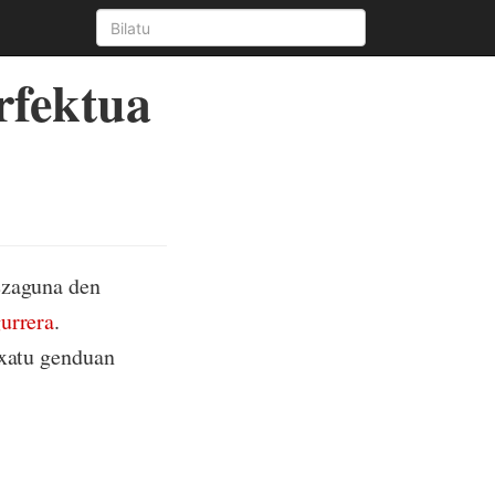
rfektua
ezaguna den
urrera
.
txatu genduan