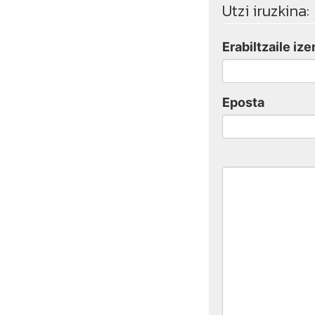
Utzi iruzkina:
Erabiltzaile ize
Eposta