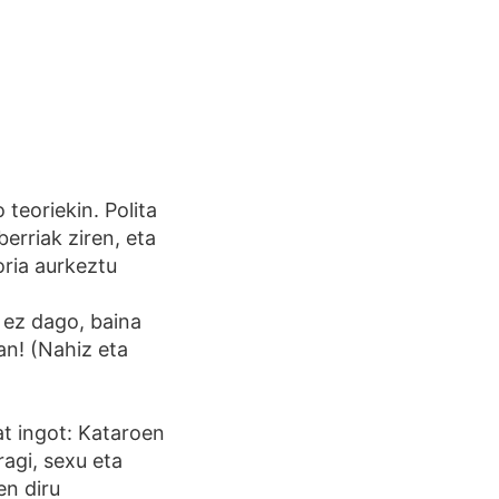
teoriekin. Polita
erriak ziren, eta
oria aurkeztu
 ez dago, baina
an! (Nahiz eta
at ingot: Kataroen
ragi, sexu eta
en diru