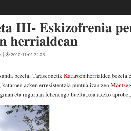
ta III- Eskizofrenia pe
n herrialdean
k
|
2010-11-01 22:06
esanda bezela, Tarasconetik
Kataroen
herrialdea bezela 
, kataroen azken erresistentzia puntua izan zen
Montseg
i ginan eta inguruan lehenengo bueltatxoa itxeko aprobe