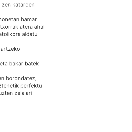
 zen kataroen
u honetan hamar
ltxorrak atera ahal
atolikora aldatu
hartzeko
 eta bakar batek
ren borondatez,
ztenetik perfektu
zten zelaiari