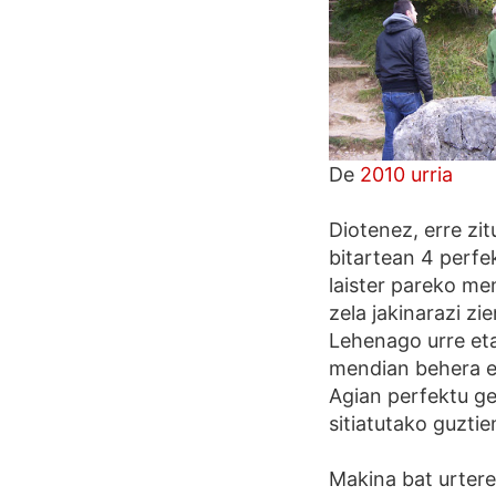
De
2010 urria
Diotenez, erre zi
bitartean 4 perfe
laister pareko me
zela jakinarazi zi
Lehenago urre eta 
mendian behera ez
Agian perfektu ge
sitiatutako guztie
Makina bat urter