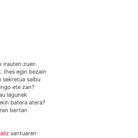
k irauten zuen
. Ihes egin bezain
n sekretua salbu
zango ete zan?
lau lagunek
kin batera atera?
 zen bertan
aliz
santuaren