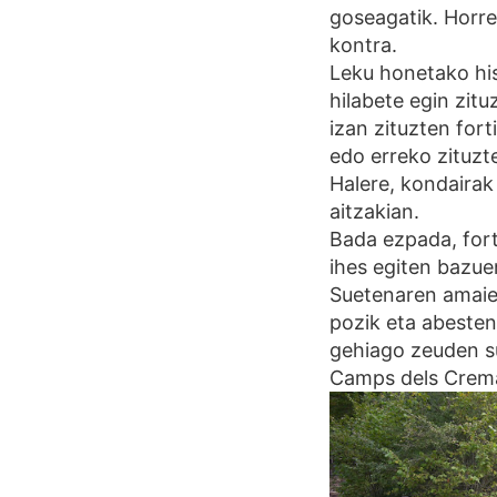
goseagatik. Horr
kontra.
Leku honetako his
hilabete egin zitu
izan zituzten fort
edo erreko zituzt
Halere, kondairak
aitzakian.
Bada ezpada, fort
ihes egiten bazuen
Suetenaren amaier
pozik eta abesten
gehiago zeuden su
Camps dels Crema