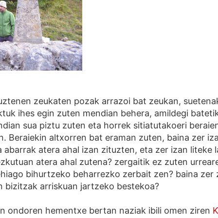
tuztenen zeukaten pozak arrazoi bat zeukan, suetena
ktuk ihes egin zuten mendian behera, amildegi batetik
ndian sua piztu zuten eta horrek sitiatutakoeri beraie
en. Beraiekin altxorren bat eraman zuten, baina zer i
abarrak atera ahal izan zituzten, eta zer izan liteke 
kutuan atera ahal zutena? zergaitik ez zuten urreare
hiago bihurtzeko beharrezko zerbait zen? baina zer
n bizitzak arriskuan jartzeko bestekoa?
en ondoren hementxe bertan naziak ibili omen ziren
K