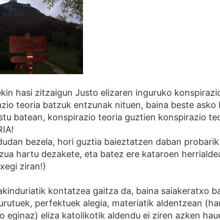
in hasi zitzaigun Justo elizaren inguruko konspirazio 
azio teoria batzuk entzunak nituen, baina beste asko b
tu batean, konspirazio teoria guztien konspirazio te
IA!
udan bezela, hori guztia baieztatzen daban probarik
ua hartu dezakete, eta batez ere kataroen herrialde
xegi ziran!)
jakinduriatik kontatzea gaitza da, baina saiakeratxo b
urutuek, perfektuek alegia, materiatik aldentzean (ha
 eginaz) eliza katolikotik aldendu ei ziren azken hau