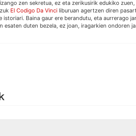
i izango zen sekretua, ez eta zerikusirik edukiko zue
tzuk
El Codigo Da Vinci
liburuan agertzen diren pasar
 istoriari. Baina gaur ere berandutu, eta aurrerago ja
an esaten duten bezela, ez joan, iragarkien ondoren j
k