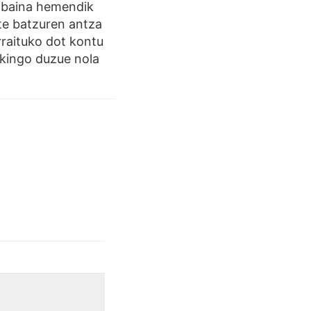
n, baina hemendik
te batzuren antza
rraituko dot kontu
akingo duzue nola