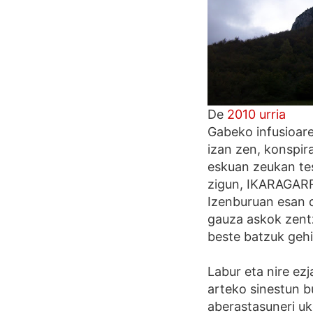
De
2010 urria
Gabeko infusioarek
izan zen, konspir
eskuan zeukan tes
zigun, IKARAGARR
Izenburuan esan d
gauza askok zentz
beste batzuk gehi
Labur eta nire ez
arteko sinestun b
aberastasuneri uko