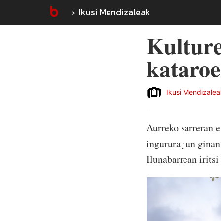
Ikusi Mendizaleak
Kulture
kataroe
Ikusi Mendizalea
Aurreko sarreran 
ingurura jun ginan
Ilunabarrean irits