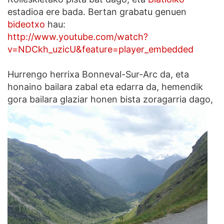
estadioa ere bada. Bertan grabatu genuen
bideotxo
hau:
http://www.youtube.com/watch?
v=NDCkh_uzicU&feature=player_embedded
Hurrengo herrixa Bonneval-Sur-Arc da, eta
honaino bailara zabal eta edarra da, hemendik
gora bailara glaziar honen bista zoragarria dago,