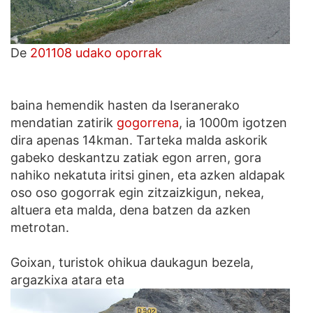
De
201108 udako oporrak
baina hemendik hasten da Iseranerako
mendatian zatirik
gogorrena
, ia 1000m igotzen
dira apenas 14kman. Tarteka malda askorik
gabeko deskantzu zatiak egon arren, gora
nahiko nekatuta iritsi ginen, eta azken aldapak
oso oso gogorrak egin zitzaizkigun, nekea,
altuera eta malda, dena batzen da azken
metrotan.
Goixan, turistok ohikua daukagun bezela,
argazkixa atara eta