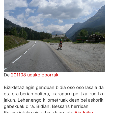
De
201108 udako oporrak
Bizikletaz egin genduan bidia oso oso lasaia da
eta era berian politxa, ikaragarri politxa iruditxu
jakun. Lehenengo kilometruak desnibel askorik
gabekuak dira. Bidian, Bessans herrixan
Rolleskietako pista bat dago, eta
Biatloiko