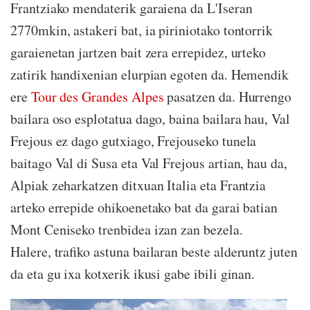
Frantziako mendaterik garaiena da L'Iseran
2770mkin, astakeri bat, ia piriniotako tontorrik
garaienetan jartzen bait zera errepidez, urteko
zatirik handixenian elurpian egoten da. Hemendik
ere
Tour des Grandes Alpes
pasatzen da. Hurrengo
bailara oso esplotatua dago, baina bailara hau, Val
Frejous ez dago gutxiago, Frejouseko tunela
baitago Val di Susa eta Val Frejous artian, hau da,
Alpiak zeharkatzen ditxuan Italia eta Frantzia
arteko errepide ohikoenetako bat da garai batian
Mont Ceniseko trenbidea izan zan bezela.
Halere, trafiko astuna bailaran beste alderuntz juten
da eta gu ixa kotxerik ikusi gabe ibili ginan.