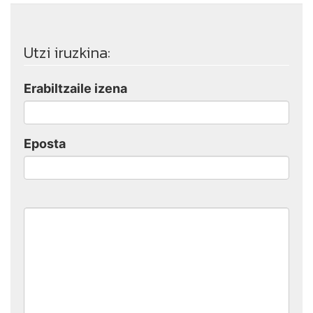
Utzi iruzkina:
Erabiltzaile izena
Eposta