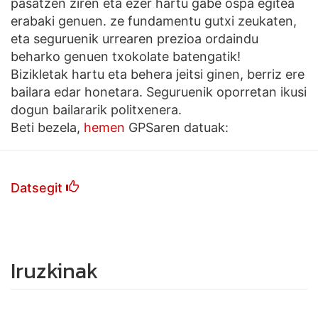
pasatzen ziren eta ezer hartu gabe ospa egitea
erabaki genuen. ze fundamentu gutxi zeukaten,
eta seguruenik urrearen prezioa ordaindu
beharko genuen txokolate batengatik!
Bizikletak hartu eta behera jeitsi ginen, berriz ere
bailara edar honetara. Seguruenik oporretan ikusi
dogun bailararik politxenera.
Beti bezela,
hemen
GPSaren datuak:
Datsegit
Iruzkinak