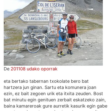
De
201108 udako oporrak
eta bertako tabernan txokolate bero bat
hartzera jun ginan. Sartu eta komunera joan
ezin, ez bait zegoen urik eta itxita zeuden. Bost
bat minutu egin genituen zerbait eskatzeko zain,
baina kamareroak gure aurretik kasurik egin gabe