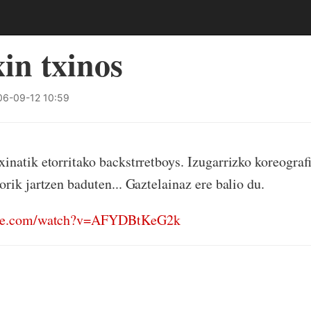
in txinos
6-09-12 10:59
natik etorritako backstrretboys. Izugarrizko koreografi
rik jartzen baduten... Gaztelainaz ere balio du.
ube.com/watch?v=AFYDBtKeG2k