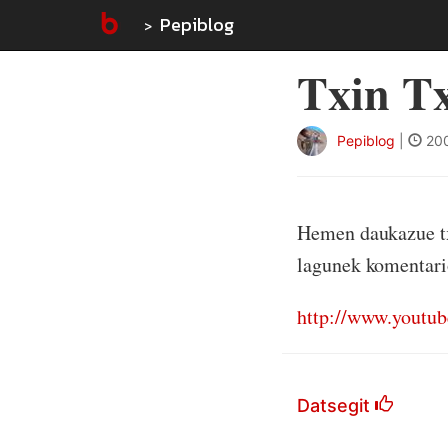
Pepiblog
Txin Tx
Pepiblog
|
200
Hemen daukazue txi
lagunek komentario
http://www.yout
Datsegit