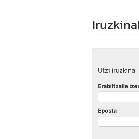
Iruzkina
Utzi iruzkina:
Erabiltzaile ize
Eposta