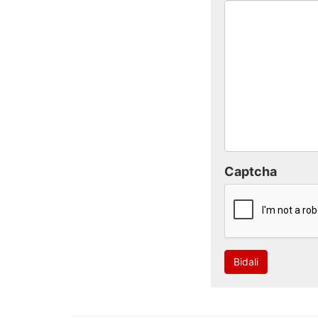
Captcha
Bidali