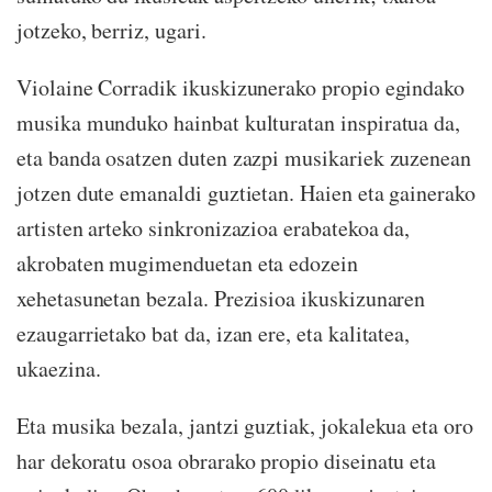
jotzeko, berriz, ugari.
Violaine Corradik ikuskizunerako propio egindako
musika munduko hainbat kulturatan inspiratua da,
eta banda osatzen duten zazpi musikariek zuzenean
jotzen dute emanaldi guztietan. Haien eta gainerako
artisten arteko sinkronizazioa erabatekoa da,
akrobaten mugimenduetan eta edozein
xehetasunetan bezala. Prezisioa ikuskizunaren
ezaugarrietako bat da, izan ere, eta kalitatea,
ukaezina.
Eta musika bezala, jantzi guztiak, jokalekua eta oro
har dekoratu osoa obrarako propio diseinatu eta