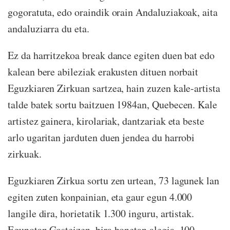
gogoratuta, edo oraindik orain Andaluziakoak, aita
andaluziarra du eta.
Ez da harritzekoa break dance egiten duen bat edo
kalean bere abileziak erakusten dituen norbait
Eguzkiaren Zirkuan sartzea, hain zuzen kale-artista
talde batek sortu baitzuen 1984an, Quebecen. Kale
artistez gainera, kirolariak, dantzariak eta beste
arlo ugaritan jarduten duen jendea du harrobi
zirkuak.
Eguzkiaren Zirkua sortu zen urtean, 73 lagunek lan
egiten zuten konpainian, eta gaur egun 4.000
langile dira, horietatik 1.300 inguru, artistak.
Egunotan Gasteizen, bira honetan alegia, 100