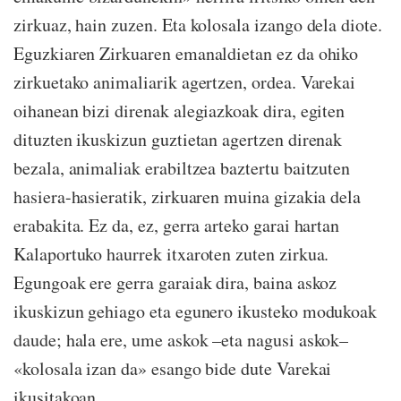
zirkuaz, hain zuzen. Eta kolosala izango dela diote.
Eguzkiaren Zirkuaren emanaldietan ez da ohiko
zirkuetako animaliarik agertzen, ordea. Varekai
oihanean bizi direnak alegiazkoak dira, egiten
dituzten ikuskizun guztietan agertzen direnak
bezala, animaliak erabiltzea baztertu baitzuten
hasiera-hasieratik, zirkuaren muina gizakia dela
erabakita. Ez da, ez, gerra arteko garai hartan
Kalaportuko haurrek itxaroten zuten zirkua.
Egungoak ere gerra garaiak dira, baina askoz
ikuskizun gehiago eta egunero ikusteko modukoak
daude; hala ere, ume askok –eta nagusi askok–
«kolosala izan da» esango bide dute Varekai
ikusitakoan.