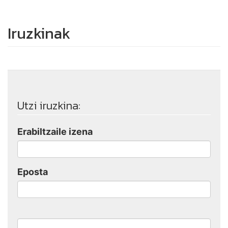
Iruzkinak
Utzi iruzkina:
Erabiltzaile izena
Eposta