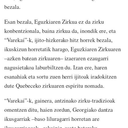
bezala.
Esan bezala, Eguzkiaren Zirkua ez da zirku
konbentzionala, baina zirkua da, inondik ere, eta
“Varekai”-k, ijito-hizkerako hitz horrek bezala,
ikuskizun horretatik harago, Eguzkiaren Zirkuaren
–azken batean zirkuaren– izaeraren ezaugarri
nagusietakoa laburbiltzen du. Izan ere, haren
esanahiak eta sortu zuen herri ijitoak iradokitzen
dute Quebeceko zirkuaren espiritu nomada.
“Varekai”-k, gainera, antzinako zirku-tradizioak
omentzen ditu, haien zordun, Georgiako dantza
ikusgarriak –baso liluragarri horretan are
ikusgarriagoak– eskainiz, esate baterako.