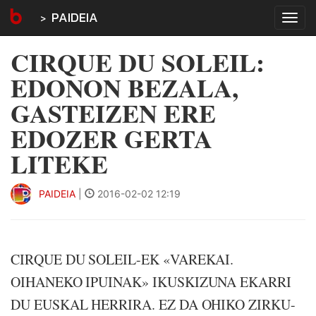
PAIDEIA
Tog
navi
CIRQUE DU SOLEIL:
EDONON BEZALA,
GASTEIZEN ERE
EDOZER GERTA
LITEKE
PAIDEIA
|
2016-02-02 12:19
CIRQUE DU SOLEIL-EK «VAREKAI.
OIHANEKO IPUINAK» IKUSKIZUNA EKARRI
DU EUSKAL HERRIRA. EZ DA OHIKO ZIRKU-