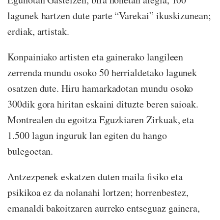
lagunek hartzen dute parte “Varekai” ikuskizunean;
erdiak, artistak.
Konpainiako artisten eta gainerako langileen
zerrenda mundu osoko 50 herrialdetako lagunek
osatzen dute. Hiru hamarkadotan mundu osoko
300dik gora hiritan eskaini dituzte beren saioak.
Montrealen du egoitza Eguzkiaren Zirkuak, eta
1.500 lagun inguruk lan egiten du hango
bulegoetan.
Antzezpenek eskatzen duten maila fisiko eta
psikikoa ez da nolanahi lortzen; horrenbestez,
emanaldi bakoitzaren aurreko entseguaz gainera,