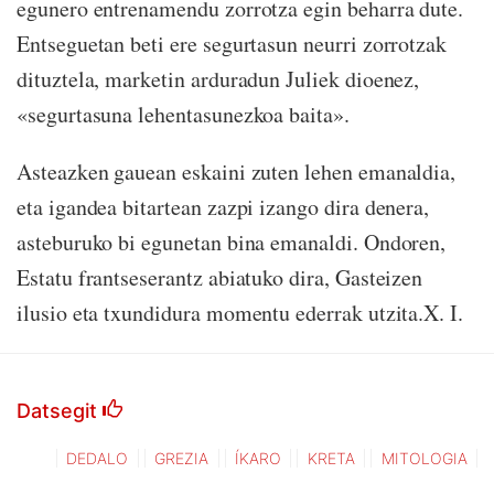
egunero entrenamendu zorrotza egin beharra dute.
Entseguetan beti ere segurtasun neurri zorrotzak
dituztela, marketin arduradun Juliek dioenez,
«segurtasuna lehentasunezkoa baita».
Asteazken gauean eskaini zuten lehen emanaldia,
eta igandea bitartean zazpi izango dira denera,
asteburuko bi egunetan bina emanaldi. Ondoren,
Estatu frantseserantz abiatuko dira, Gasteizen
ilusio eta txundidura momentu ederrak utzita.X. I.
Datsegit
DEDALO
GREZIA
ÍKARO
KRETA
MITOLOGIA