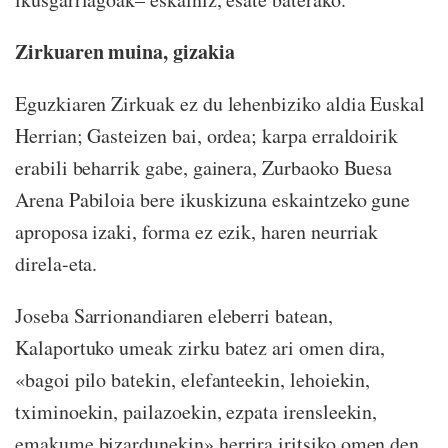
Zirkuaren muina, gizakia
Eguzkiaren Zirkuak ez du lehenbiziko aldia Euskal
Herrian; Gasteizen bai, ordea; karpa erraldoirik
erabili beharrik gabe, gainera, Zurbaoko Buesa
Arena Pabiloia bere ikuskizuna eskaintzeko gune
aproposa izaki, forma ez ezik, haren neurriak
direla-eta.
Joseba Sarrionandiaren eleberri batean,
Kalaportuko umeak zirku batez ari omen dira,
«bagoi pilo batekin, elefanteekin, lehoiekin,
tximinoekin, pailazoekin, ezpata irensleekin,
emakume bizardunekin» herrira iritsiko omen den