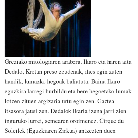
Greziako mitologiaren arabera, Ikaro eta haren aita
Dedalo, Kretan preso zeudenak, ihes egin zuten
handik, lumazko hegoak baliatuta. Baina Ikaro
eguzkira larregi hurbildu eta bere hegoetako lumak
lotzen zituen argizaria urtu egin zen. Gaztea
itsasora jausi zen. Dedalok Ikaria izena jarri zien
inguruko lurrei, semearen oroimenez. Cirque du
Soleilek (Eguzkiaren Zirkua) antzezten duen