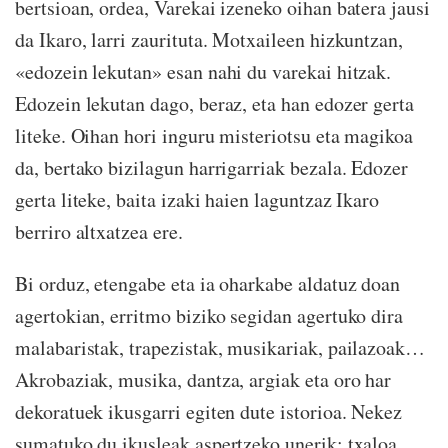
bertsioan, ordea, Varekai izeneko oihan batera jausi
da Ikaro, larri zaurituta. Motxaileen hizkuntzan,
«edozein lekutan» esan nahi du varekai hitzak.
Edozein lekutan dago, beraz, eta han edozer gerta
liteke. Oihan hori inguru misteriotsu eta magikoa
da, bertako bizilagun harrigarriak bezala. Edozer
gerta liteke, baita izaki haien laguntzaz Ikaro
berriro altxatzea ere.
Bi orduz, etengabe eta ia oharkabe aldatuz doan
agertokian, erritmo biziko segidan agertuko dira
malabaristak, trapezistak, musikariak, pailazoak…
Akrobaziak, musika, dantza, argiak eta oro har
dekoratuek ikusgarri egiten dute istorioa. Nekez
sumatuko du ikusleak aspertzeko unerik; txaloa