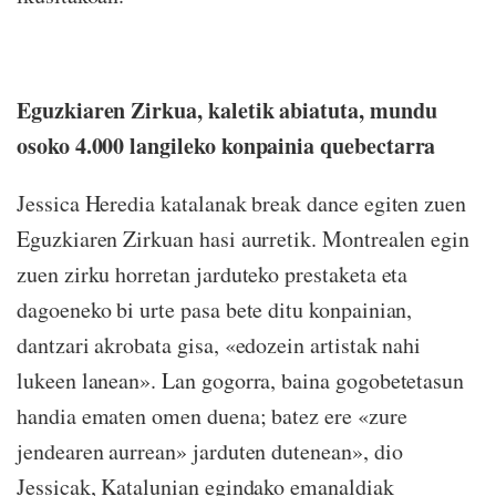
Eguzkiaren Zirkua, kaletik abiatuta, mundu
osoko 4.000 langileko konpainia quebectarra
Jessica Heredia katalanak break dance egiten zuen
Eguzkiaren Zirkuan hasi aurretik. Montrealen egin
zuen zirku horretan jarduteko prestaketa eta
dagoeneko bi urte pasa bete ditu konpainian,
dantzari akrobata gisa, «edozein artistak nahi
lukeen lanean». Lan gogorra, baina gogobetetasun
handia ematen omen duena; batez ere «zure
jendearen aurrean» jarduten dutenean», dio
Jessicak, Katalunian egindako emanaldiak