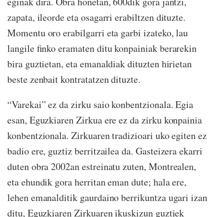
eginak dira. Obra honetan, 600dik gora jantzi,
zapata, ileorde eta osagarri erabiltzen dituzte.
Momentu oro erabilgarri eta garbi izateko, lau
langile finko eramaten ditu konpainiak berarekin
bira guztietan, eta emanaldiak dituzten hirietan
beste zenbait kontratatzen dituzte.
“Varekai” ez da zirku saio konbentzionala. Egia
esan, Eguzkiaren Zirkua ere ez da zirku konpainia
konbentzionala. Zirkuaren tradizioari uko egiten ez
badio ere, guztiz berritzailea da. Gasteizera ekarri
duten obra 2002an estreinatu zuten, Montrealen,
eta ehundik gora herritan eman dute; hala ere,
lehen emanalditik gaurdaino berrikuntza ugari izan
ditu, Eguzkiaren Zirkuaren ikuskizun guztiek