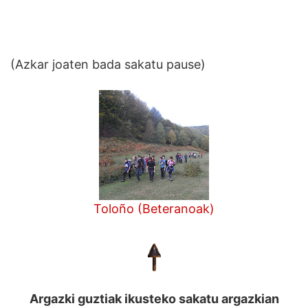
(Azkar joaten bada sakatu pause)
Toloño (Beteranoak)
Argazki guztiak ikusteko sakatu argazkian