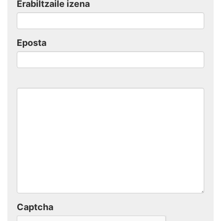
Erabiltzaile izena
Eposta
Captcha