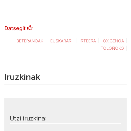
Datsegit
BETERANOAK
EUSKARARI
IRTEERA
OXIGENOA
TOLOÑOKO
Iruzkinak
Utzi iruzkina: