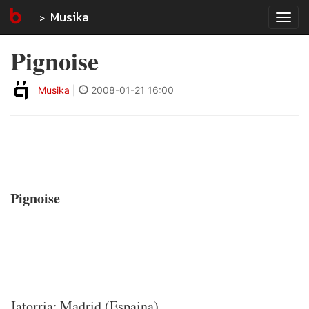
Musika
Tog
navi
Pignoise
Musika
|
2008-01-21 16:00
Pignoise
Jatorria: Madrid (Espaina)