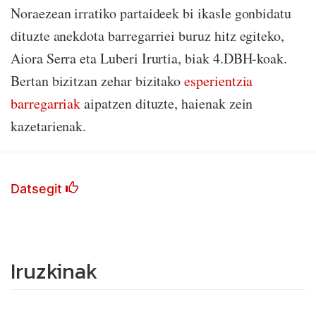
Noraezean irratiko partaideek bi ikasle gonbidatu
dituzte anekdota barregarriei buruz hitz egiteko,
Aiora Serra eta Luberi Irurtia, biak 4.DBH-koak.
Bertan bizitzan zehar bizitako
esperientzia
barregarriak
aipatzen dituzte, haienak zein
kazetarienak.
Datsegit
Iruzkinak