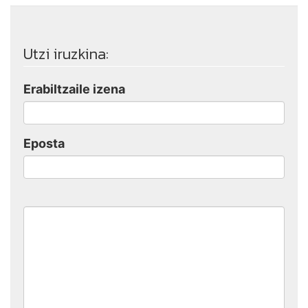
Utzi iruzkina:
Erabiltzaile izena
Eposta