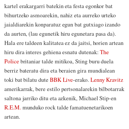
kartel erakargarri batekin eta festa egonkor bat
bihurtzeko asmoarekin, nahiz eta aurreko urteko
jaialdiarekin konparatuz egun bat gutxiago izando
da aurten, (lau egunetik hiru egunetara pasa da).
Hala ere taldeen kalitatea ez da jaitsi, horien artean
hiru dira interes gehiena esnatu dutenak:
The
Police
britaniar talde mitikoa, Sting buru duela
berriz bateratu dira eta beraien gira mundialean
toki bat bilatu dute
BBK Live
-erako.
Lenny Kravitz
amerikarrak, bere estilo pertsonalarekin bilbotarrak
saltona jarriko ditu eta azkenik, Michael Stip-en
R.E.M.
munduko rock talde famatuenetarikoen
artean.