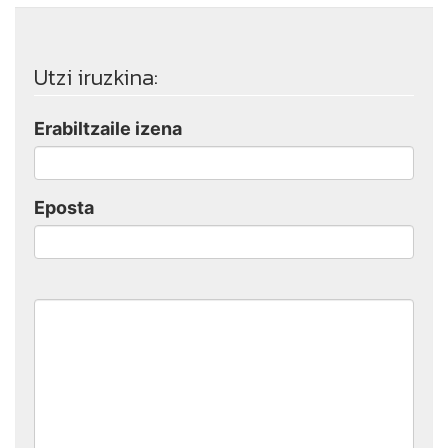
Utzi iruzkina:
Erabiltzaile izena
Eposta