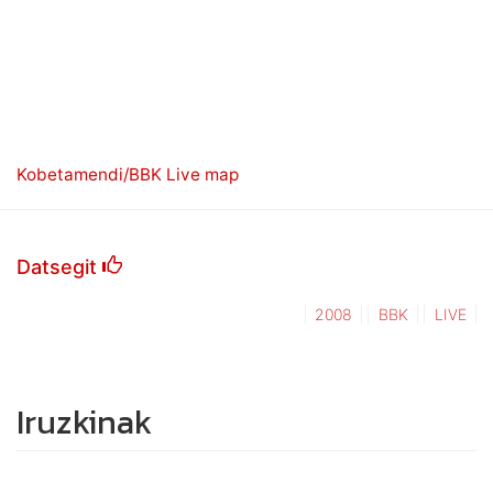
Kobetamendi/BBK Live map
Datsegit
2008
BBK
LIVE
Iruzkinak