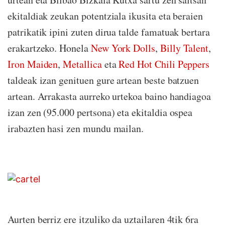
ekitaldiak zeukan potentziala ikusita eta beraien
patrikatik ipini zuten dirua talde famatuak bertara
erakartzeko. Honela
New York Dolls
,
Billy Talent
,
Iron Maiden
,
Metallica
eta
Red Hot Chili Pepper
s
taldeak izan genituen gure artean beste batzuen
artean. Arrakasta aurreko urtekoa baino handiagoa
izan zen (95.000 pertsona) eta ekitaldia ospea
irabazten hasi zen mundu mailan.
Aurten berriz ere itzuliko da uztailaren 4tik 6ra