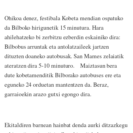
Ohikoa denez, festibala Kobeta mendian ospatuko
da Bilboko hirigunetik 15 minutura. Hara
ahilehatzeko bi zerbitzu ezberdin eskainiko dira:
Bilbobus arruntak eta antolatzaileek jartzen
dituzten doaneko autobusak. San Mames zelaiatik
ateratzen dira 5-10 minuturo. Maiztasun bera
dute kobetamenditik Bilborako autobuses ere eta
eguneko 24 orduetan mantentzen da. Beraz,
garraioekin arazo gutxi egongo dira.
Ekitaldiren barnean hainbat denda aurki ditzazkegu