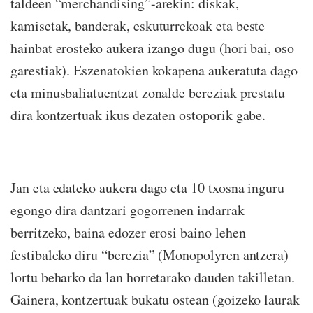
taldeen “merchandising”-arekin: diskak,
kamisetak, banderak, eskuturrekoak eta beste
hainbat erosteko aukera izango dugu (hori bai, oso
garestiak). Eszenatokien kokapena aukeratuta dago
eta minusbaliatuentzat zonalde bereziak prestatu
dira kontzertuak ikus dezaten ostoporik gabe.
Jan eta edateko aukera dago eta 10 txosna inguru
egongo dira dantzari gogorrenen indarrak
berritzeko, baina edozer erosi baino lehen
festibaleko diru “berezia” (Monopolyren antzera)
lortu beharko da lan horretarako dauden takilletan.
Gainera, kontzertuak bukatu ostean (goizeko laurak