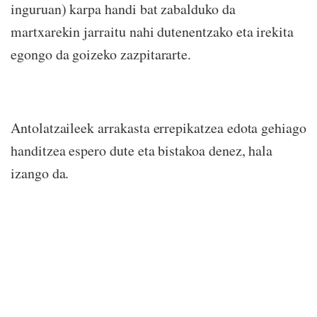
inguruan) karpa handi bat zabalduko da
martxarekin jarraitu nahi dutenentzako eta irekita
egongo da goizeko zazpitararte.
Antolatzaileek arrakasta errepikatzea edota gehiago
handitzea espero dute eta bistakoa denez, hala
izango da.