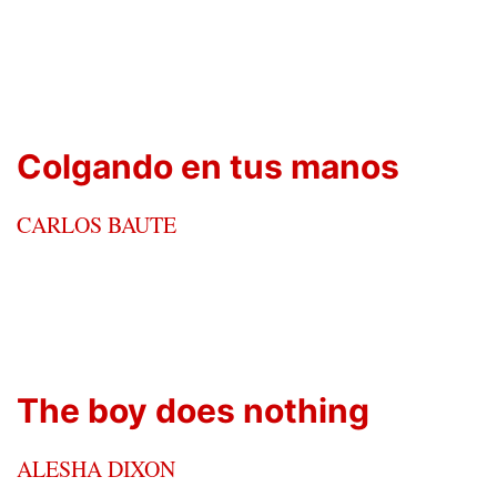
Colgando en tus manos
CARLOS BAUTE
The boy does nothing
ALESHA DIXON