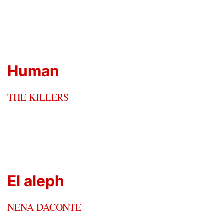
Human
THE KILLERS
El aleph
NENA DACONTE