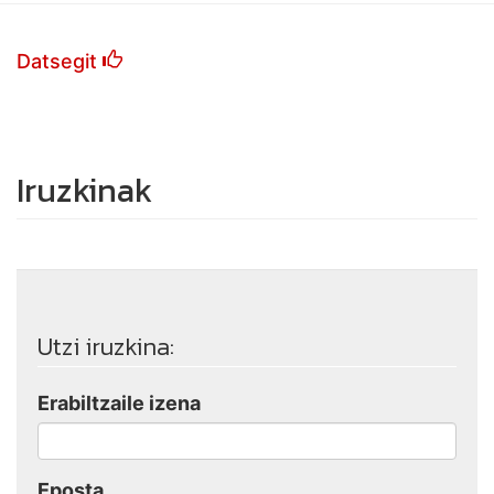
Datsegit
Iruzkinak
Utzi iruzkina:
Erabiltzaile izena
Eposta