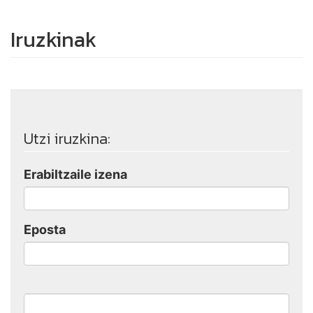
Iruzkinak
Utzi iruzkina:
Erabiltzaile izena
Eposta