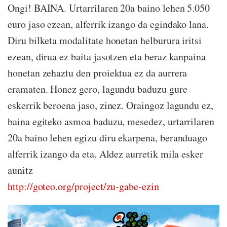
Ongi! BAINA. Urtarrilaren 20a baino lehen 5.050
euro jaso ezean, alferrik izango da egindako lana.
Diru bilketa modalitate honetan helburura iritsi
ezean, dirua ez baita jasotzen eta beraz kanpaina
honetan zehaztu den proiektua ez da aurrera
eramaten. Honez gero, lagundu baduzu gure
eskerrik beroena jaso, zinez. Oraingoz lagundu ez,
baina egiteko asmoa baduzu, mesedez, urtarrilaren
20a baino lehen egizu diru ekarpena, beranduago
alferrik izango da eta. Aldez aurretik mila esker
aunitz
http://goteo.org/project/zu-gabe-ezin