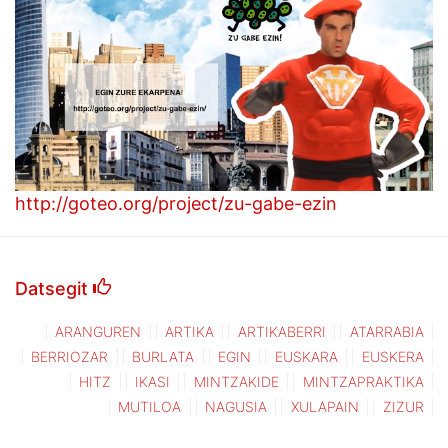
http://goteo.org/project/zu-gabe-ezin
Datsegit
ARANGUREN
ARTIKA
ARTIKABERRI
ATARRABIA
BERRIOZAR
BURLATA
EGIN
EUSKARA
EUSKERA
HITZ
IKASI
MINTZAKIDE
MINTZAPRAKTIKA
MUTILOA
NAGUSIA
XULAPAIN
ZIZUR