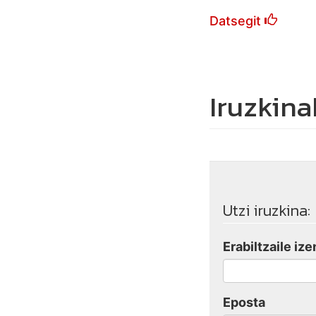
Datsegit
Iruzkina
Utzi iruzkina:
Erabiltzaile ize
Eposta