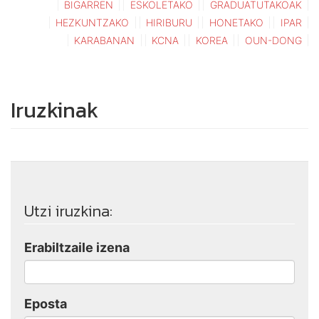
BIGARREN
ESKOLETAKO
GRADUATUTAKOAK
HEZKUNTZAKO
HIRIBURU
HONETAKO
IPAR
KARABANAN
KCNA
KOREA
OUN-DONG
Iruzkinak
Utzi iruzkina:
Erabiltzaile izena
Eposta