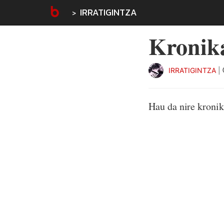
IRRATIGINTZA
Kronika
IRRATIGINTZA
|
Hau da nire kronik