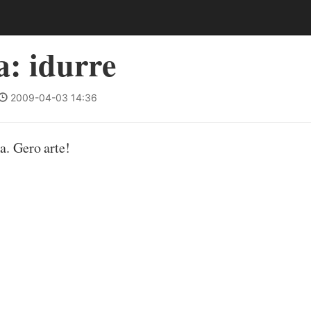
: idurre
2009-04-03 14:36
a. Gero arte!