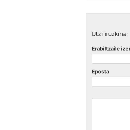
Utzi iruzkina:
Erabiltzaile ize
Eposta