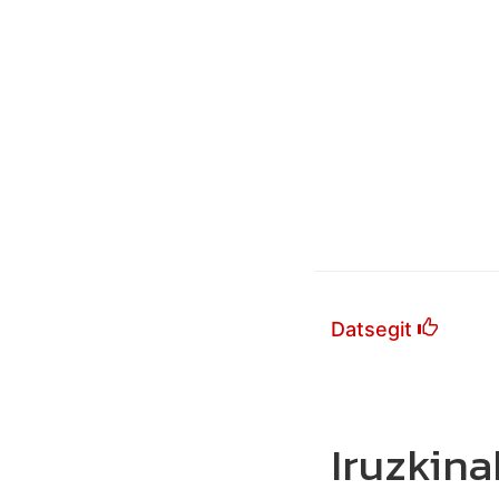
Datsegit
Iruzkina