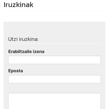
Iruzkinak
Utzi iruzkina:
Erabiltzaile izena
Eposta