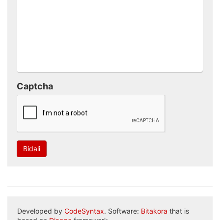
Captcha
Bidali
Developed by
CodeSyntax
. Software:
Bitakora
that is