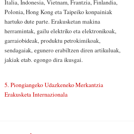
Italia, Indonesia, Vietnam, Frantzia, Finlandia,
Polonia, Hong Kong eta Taipeiko konpainiak
hartuko dute parte. Erakusketan makina
herramintak, gailu elektriko eta elektronikoak,
garraiobideak, produktu petrokimikoak,
sendagaiak, egunero erabiltzen diren artikuluak,
jakiak etab. egongo dira ikusgai.
5. Piongiangeko Udazkeneko Merkantzia
Erakusketa Internazionala