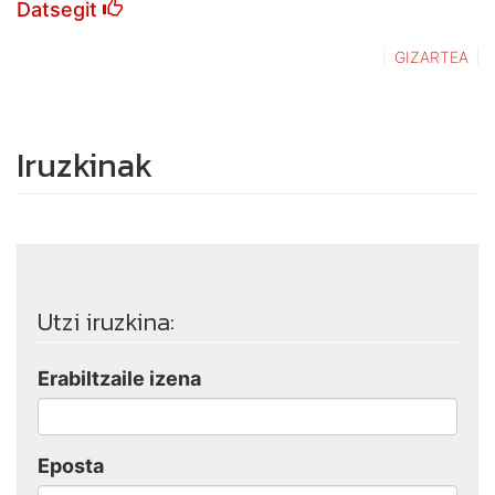
Datsegit
GIZARTEA
Iruzkinak
Utzi iruzkina:
Erabiltzaile izena
Eposta