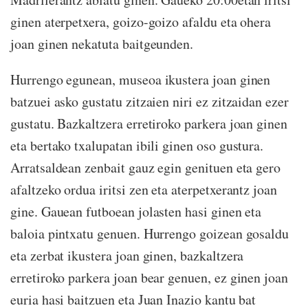
ginen aterpetxera, goizo-goizo afaldu eta ohera
joan ginen nekatuta baitgeunden.
Hurrengo egunean, museoa ikustera joan ginen
batzuei asko gustatu zitzaien niri ez zitzaidan ezer
gustatu. Bazkaltzera erretiroko parkera joan ginen
eta bertako txalupatan ibili ginen oso gustura.
Arratsaldean zenbait gauz egin genituen eta gero
afaltzeko ordua iritsi zen eta aterpetxerantz joan
gine. Gauean futboean jolasten hasi ginen eta
baloia pintxatu genuen. Hurrengo goizean gosaldu
eta zerbat ikustera joan ginen, bazkaltzera
erretiroko parkera joan bear genuen, ez ginen joan
euria hasi baitzuen eta Juan Inazio kantu bat