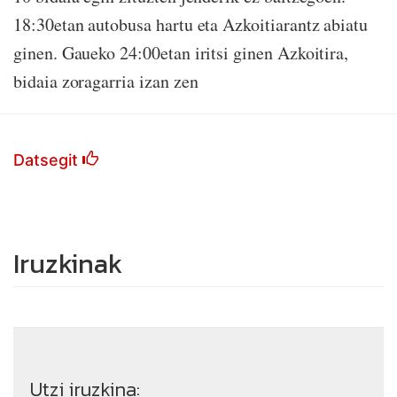
18:30etan autobusa hartu eta Azkoitiarantz abiatu
ginen. Gaueko 24:00etan iritsi ginen Azkoitira,
bidaia zoragarria izan zen
Datsegit
Iruzkinak
Utzi iruzkina: