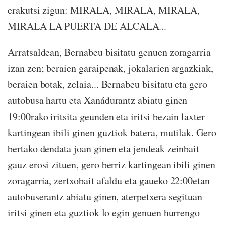
erakutsi zigun: MIRALA, MIRALA, MIRALA,
MIRALA LA PUERTA DE ALCALA...
Arratsaldean, Bernabeu bisitatu genuen zoragarria
izan zen; beraien garaipenak, jokalarien argazkiak,
beraien botak, zelaia... Bernabeu bisitatu eta gero
autobusa hartu eta Xanádurantz abiatu ginen
19:00rako iritsita geunden eta iritsi bezain laxter
kartingean ibili ginen guztiok batera, mutilak. Gero
bertako dendata joan ginen eta jendeak zeinbait
gauz erosi zituen, gero berriz kartingean ibili ginen
zoragarria, zertxobait afaldu eta gaueko 22:00etan
autobuserantz abiatu ginen, aterpetxera segituan
iritsi ginen eta guztiok lo egin genuen hurrengo