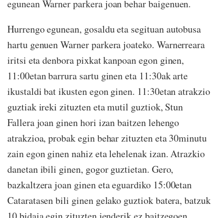
egunean Warner parkera joan behar baigenuen.
Hurrengo egunean, gosaldu eta segituan autobusa
hartu genuen Warner parkera joateko. Warnerreara
iritsi eta denbora pixkat kanpoan egon ginen,
11:00etan barrura sartu ginen eta 11:30ak arte
ikustaldi bat ikusten egon ginen. 11:30etan atrakzio
guztiak ireki zituzten eta mutil guztiok, Stun
Fallera joan ginen hori izan baitzen lehengo
atrakzioa, probak egin behar zituzten eta 30minutu
zain egon ginen nahiz eta lehelenak izan. Atrazkio
danetan ibili ginen, gogor guztietan. Gero,
bazkaltzera joan ginen eta eguardiko 15:00etan
Cataratasen bili ginen gelako guztiok batera, batzuk
10 bidaia egin zituzten jenderik ez baitzegoen.