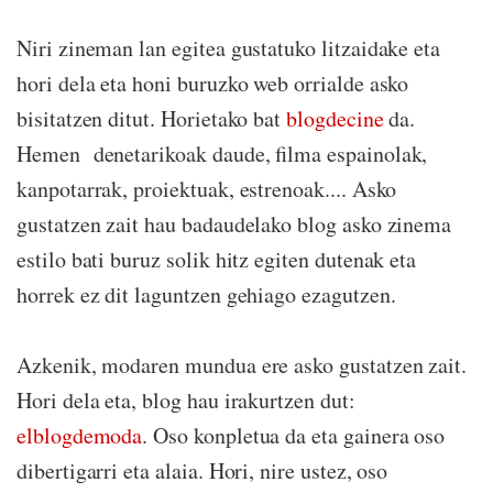
Niri zineman lan egitea gustatuko litzaidake eta
hori dela eta honi buruzko web orrialde asko
bisitatzen ditut. Horietako bat
blogdecine
da.
Hemen denetarikoak daude, filma espainolak,
kanpotarrak, proiektuak, estrenoak.... Asko
gustatzen zait hau badaudelako blog asko zinema
estilo bati buruz solik hitz egiten dutenak eta
horrek ez dit laguntzen gehiago ezagutzen.
Azkenik, modaren mundua ere asko gustatzen zait.
Hori dela eta, blog hau irakurtzen dut:
elblogdemoda
. Oso konpletua da eta gainera oso
dibertigarri eta alaia. Hori, nire ustez, oso