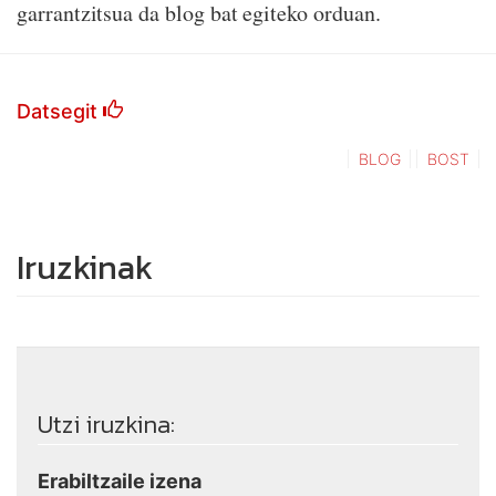
garrantzitsua da blog bat egiteko orduan.
Datsegit
BLOG
BOST
Iruzkinak
Utzi iruzkina:
Erabiltzaile izena