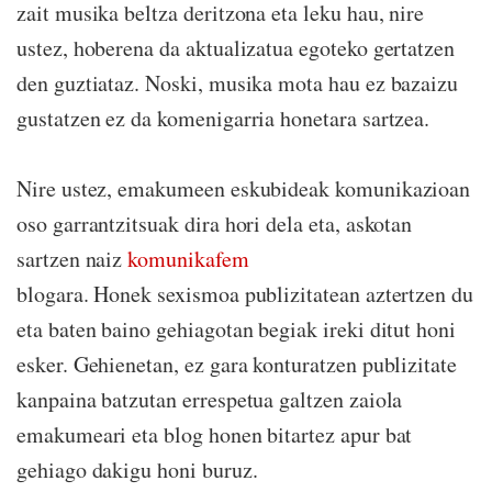
zait musika beltza deritzona eta leku hau, nire
ustez, hoberena da aktualizatua egoteko gertatzen
den guztiataz. Noski, musika mota hau ez bazaizu
gustatzen ez da komenigarria honetara sartzea.
Nire ustez, emakumeen eskubideak komunikazioan
oso garrantzitsuak dira hori dela eta, askotan
sartzen naiz
komunikafem
blogara. Honek sexismoa publizitatean aztertzen du
eta baten baino gehiagotan begiak ireki ditut honi
esker. Gehienetan, ez gara konturatzen publizitate
kanpaina batzutan errespetua galtzen zaiola
emakumeari eta blog honen bitartez apur bat
gehiago dakigu honi buruz.