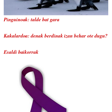
Pinguinoak: talde bat gara
Kakalardoa: denak berdinak izan behar ote dugu?
Esaldi baikorrak