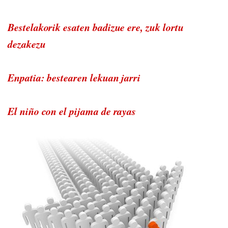
Bestelakorik esaten badizue ere, zuk lortu
dezakezu
Enpatia: bestearen lekuan jarri
El niño con el pijama de rayas