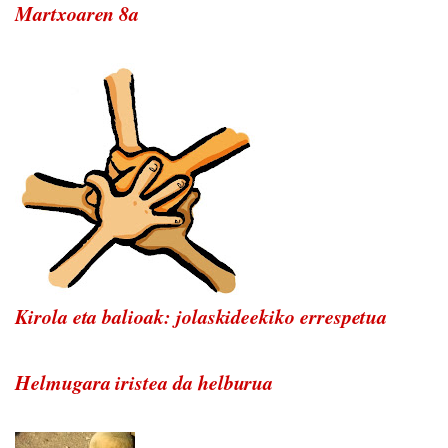
Martxoaren 8a
Kirola eta balioak: jolaskideekiko errespetua
Helmugara iristea da helburua