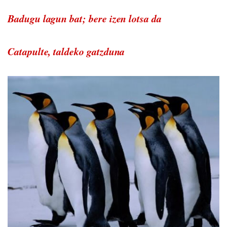
Badugu lagun bat; bere izen lotsa da
Catapulte, taldeko gatzduna