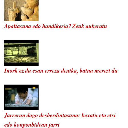
Apaltasuna edo handikeria? Zeuk aukeratu
Inork ez du esan erreza denika, baina merezi du
Jarreran dago desberdintasuna: kexatu eta etsi
edo konponbidean jarri