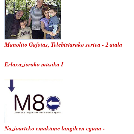
Manolito Gafotas, Telebistarako seriea - 2 atala
Erlaxaziorako musika I
Nazioarteko emakume langileen eguna -