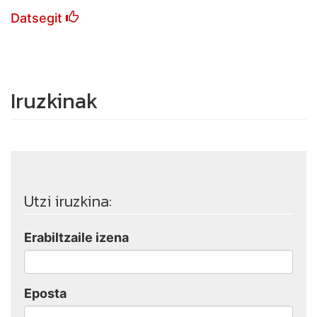
Datsegit
Iruzkinak
Utzi iruzkina:
Erabiltzaile izena
Eposta