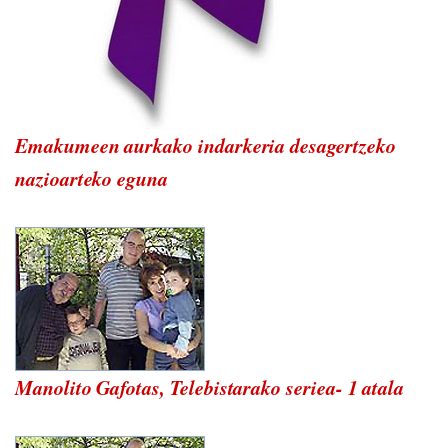
Emakumeen aurkako indarkeria desagertzeko
nazioarteko eguna
Manolito Gafotas, Telebistarako seriea- 1 atala