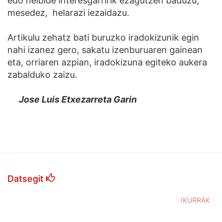
edo helbide interesgarririk ezagutzen baduzu,
mesedez, helarazi iezaidazu.
Artikulu zehatz bati buruzko iradokizunik egin
nahi izanez gero, sakatu izenburuaren gainean
eta, orriaren azpian, iradokizuna egiteko aukera
zabalduko zaizu.
Jose Luis Etxezarreta Garin
Datsegit
IKURRAK