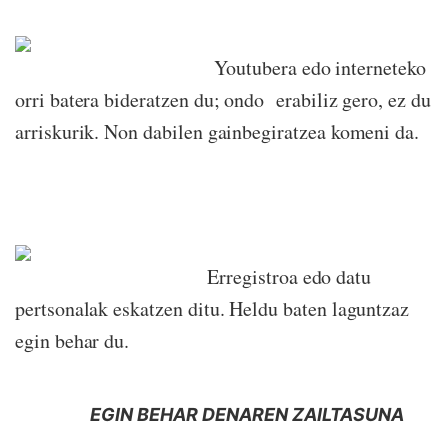
Youtubera edo interneteko
orri batera bideratzen du; ondo erabiliz gero, ez du
arriskurik. Non dabilen gainbegiratzea komeni da.
Erregistroa edo datu
pertsonalak eskatzen ditu. Heldu baten laguntzaz
egin behar du.
EGIN BEHAR DENAREN ZAILTASUNA