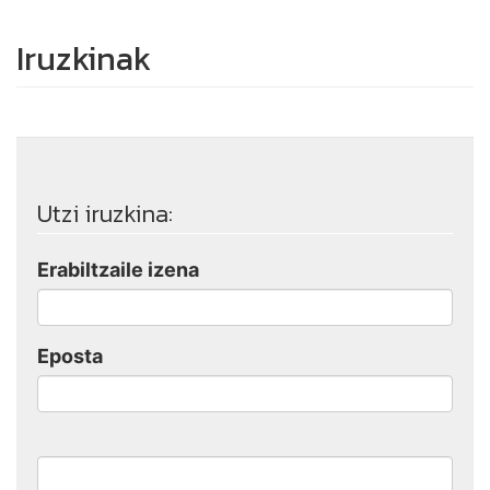
Iruzkinak
Utzi iruzkina:
Erabiltzaile izena
Eposta