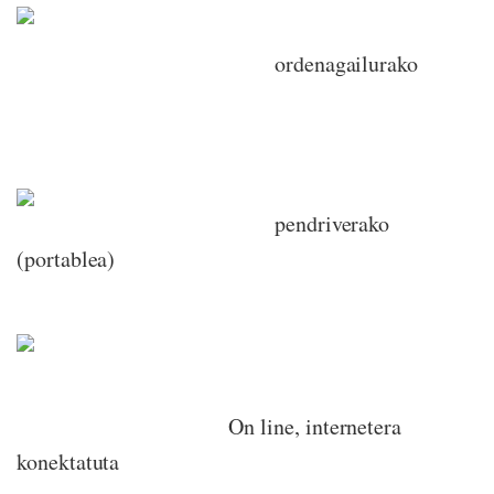
ordenagailurako
pendriverako
(portablea)
On line, internetera
konektatuta