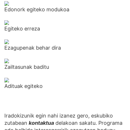
Edonork egiteko modukoa
Egiteko erreza
Ezagupenak behar dira
Zailtasunak baditu
Adituak egiteko
Iradokizunik egin nahi izanez gero, eskubiko
zutabean
kontaktua
delakoan sakatu. Programa