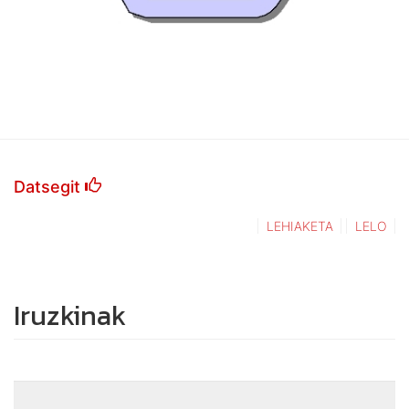
Datsegit
LEHIAKETA
LELO
Iruzkinak