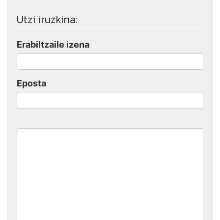
Utzi iruzkina:
Erabiltzaile izena
Eposta