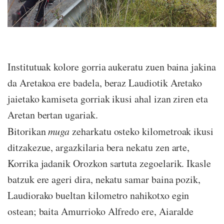
Institutuak kolore gorria aukeratu zuen baina jakina
da Aretakoa ere badela, beraz Laudiotik Aretako
jaietako kamiseta gorriak ikusi ahal izan ziren eta
Aretan bertan ugariak.
Bitorikan
muga
zeharkatu osteko kilometroak ikusi
ditzakezue, argazkilaria bera nekatu zen arte,
Korrika jadanik Orozkon sartuta zegoelarik. Ikasle
batzuk ere ageri dira, nekatu samar baina pozik,
Laudiorako bueltan kilometro nahikotxo egin
ostean; baita Amurrioko Alfredo ere, Aiaralde