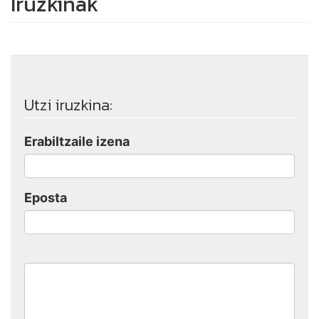
Iruzkinak
Utzi iruzkina:
Erabiltzaile izena
Eposta