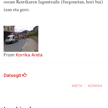
osoan Korrikaren laguntzaile (furgonetan, hori bai)
izan eta gero.
From
Korrika Areta
Datsegit
ARETA
KORRIKA