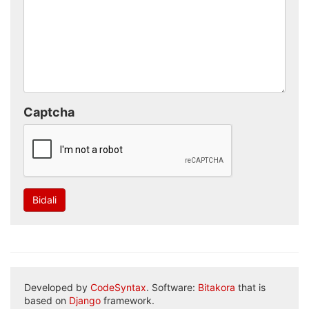
Captcha
Bidali
Developed by
CodeSyntax
. Software:
Bitakora
that is
based on
Django
framework.