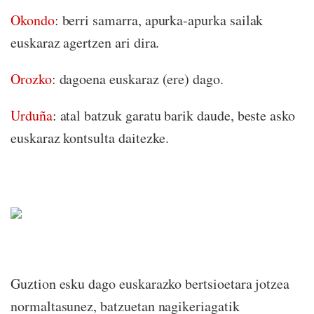
Okondo
: berri samarra, apurka-apurka sailak
euskaraz agertzen ari dira.
Orozko
: dagoena euskaraz (ere) dago.
Urduña
: atal batzuk garatu barik daude, beste asko
euskaraz kontsulta daitezke.
Guztion esku dago euskarazko bertsioetara jotzea
normaltasunez, batzuetan nagikeriagatik