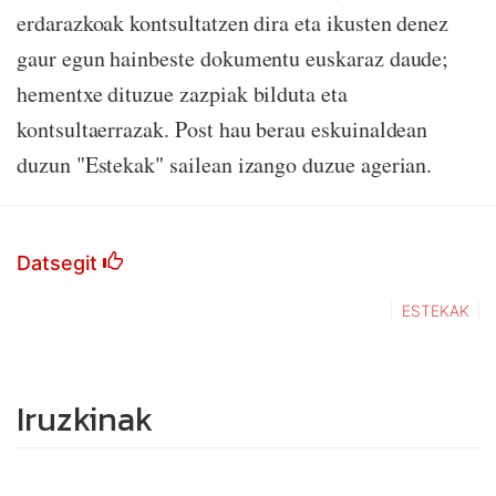
erdarazkoak kontsultatzen dira eta ikusten denez
gaur egun hainbeste dokumentu euskaraz daude;
hementxe dituzue zazpiak bilduta eta
kontsultaerrazak. Post hau berau eskuinaldean
duzun "Estekak" sailean izango duzue agerian.
Datsegit
ESTEKAK
Iruzkinak