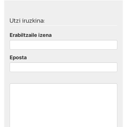
Utzi iruzkina:
Erabiltzaile izena
Eposta