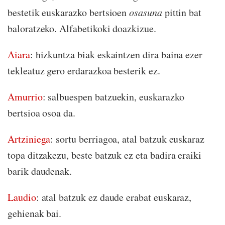
bestetik euskarazko bertsioen
osasuna
pittin bat
baloratzeko. Alfabetikoki doazkizue.
Aiara
: hizkuntza biak eskaintzen dira baina ezer
tekleatuz gero erdarazkoa besterik ez.
Amurrio
: salbuespen batzuekin, euskarazko
bertsioa osoa da.
Artziniega
: sortu berriagoa, atal batzuk euskaraz
topa ditzakezu, beste batzuk ez eta badira eraiki
barik daudenak.
Laudio
: atal batzuk ez daude erabat euskaraz,
gehienak bai.