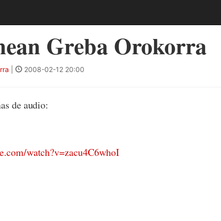
nean Greba Orokorra
rra
|
2008-02-12 20:00
as de audio:
be.com/watch?v=zacu4C6whoI