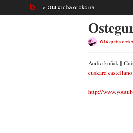
O14 greba orokorra
Ostegu
O14 greba oroko
Audio kuñak || Cuñ
euskara
castellano
http://www.youtu