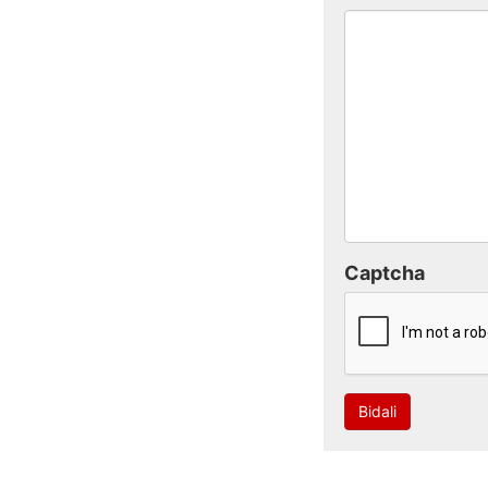
Captcha
Bidali