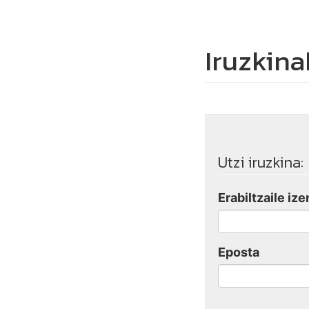
Iruzkina
Utzi iruzkina:
Erabiltzaile ize
Eposta