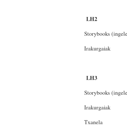
LH2
Storybooks (ingel
Irakurgaiak
LH3
Storybooks (ingel
Irakurgaiak
Txanela