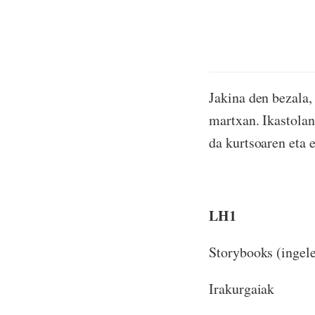
Jakina den bezala,
martxan. Ikastolan 
da kurtsoaren eta 
LH1
Storybooks (inge
Irakurgaiak