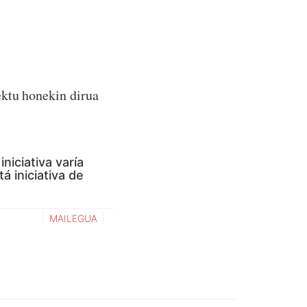
ektu honekin dirua
niciativa varía
á iniciativa de
MAILEGUA