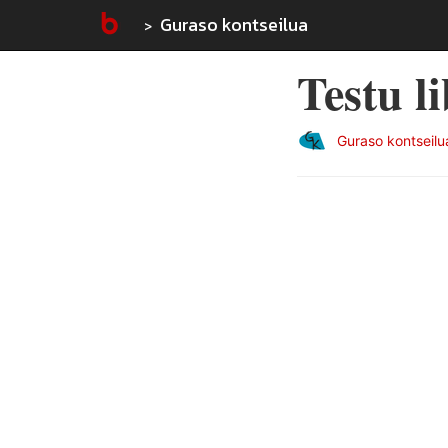
Guraso kontseilua
Testu l
Guraso kontseilu