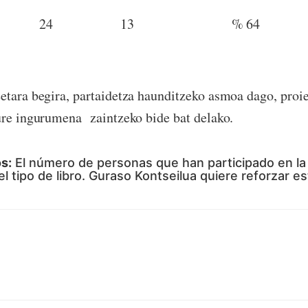
24
13
% 64
etara begira, partaidetza haunditzeko asmoa dago, proi
ure ingurumena zaintzeko bide bat delako.
s:
El número de personas que han participado en la i
l tipo de libro. Guraso Kontseilua quiere reforzar est