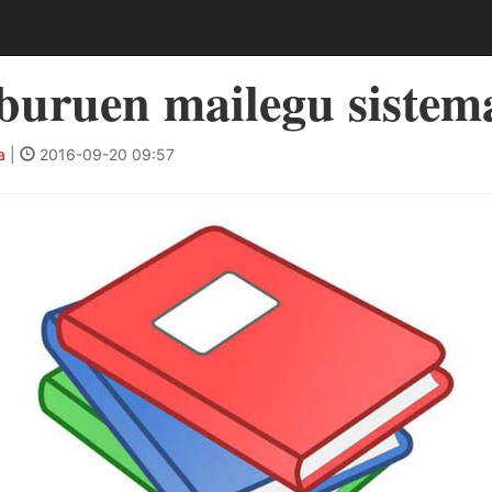
iburuen mailegu sistem
a
|
2016-09-20 09:57