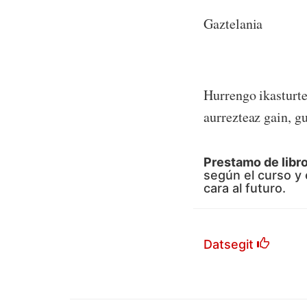
Gaztelania
Hurrengo ikasturte
aurrezteaz gain, g
Prestamo de libro
según el curso y e
cara al futuro.
Datsegit