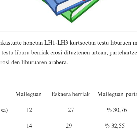
 ikasturte honetan LH1-LH3 kurtsoetan testu liburuen m
testu liburu berriak erosi dituztenen artean, partehartz
erosi den liburuaren arabera.
Maileguan
Eskaera berriak
Maileguan part
lesa)
12
27
% 30,76
14
29
% 32,55