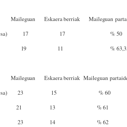
Maileguan
Eskaera berriak
Maileguan part
esa)
17
17
% 50
19
11
% 63,3
Maileguan
Eskaera berriak
Maileguan partaid
esa)
23
15
% 60
21
13
% 61
23
14
% 62