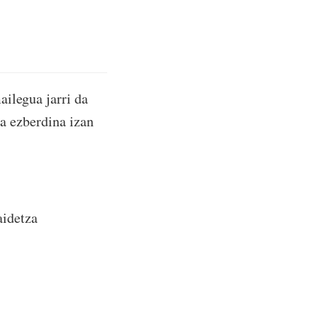
ailegua jarri da
ea ezberdina izan
aidetza