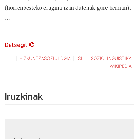
(horrenbesteko eragina izan dutenak gure herrian),
…
Datsegit
HIZKUNTZASOZIOLOGIA
SL
SOZIOLINGUISTIKA
WIKIPEDIA
Iruzkinak