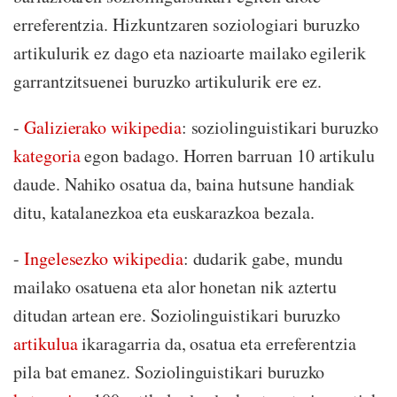
erreferentzia. Hizkuntzaren soziologiari buruzko
artikulurik ez dago eta nazioarte mailako egilerik
garrantzitsuenei buruzko artikulurik ere ez.
-
Galizierako wikipedia
: soziolinguistikari buruzko
kategoria
egon badago. Horren barruan 10 artikulu
daude. Nahiko osatua da, baina hutsune handiak
ditu, katalanezkoa eta euskarazkoa bezala.
-
Ingelesezko wikipedia
: dudarik gabe, mundu
mailako osatuena eta alor honetan nik aztertu
ditudan artean ere. Soziolinguistikari buruzko
artikulua
ikaragarria da, osatua eta erreferentzia
pila bat emanez. Soziolinguistikari buruzko