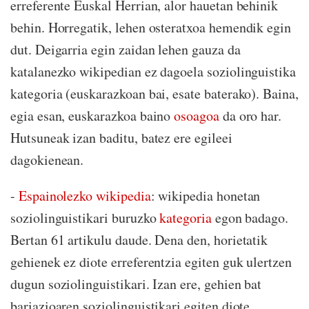
erreferente Euskal Herrian, alor hauetan behinik
behin. Horregatik, lehen osteratxoa hemendik egin
dut. Deigarria egin zaidan lehen gauza da
katalanezko wikipedian ez dagoela soziolinguistika
kategoria (euskarazkoan bai, esate baterako). Baina,
egia esan, euskarazkoa baino
osoagoa
da oro har.
Hutsuneak izan baditu, batez ere egileei
dagokienean.
-
Espainolezko wikipedia
: wikipedia honetan
soziolinguistikari buruzko
kategoria
egon badago.
Bertan 61 artikulu daude. Dena den, horietatik
gehienek ez diote erreferentzia egiten guk ulertzen
dugun soziolinguistikari. Izan ere, gehien bat
bariazioaren soziolinguistikari egiten diote