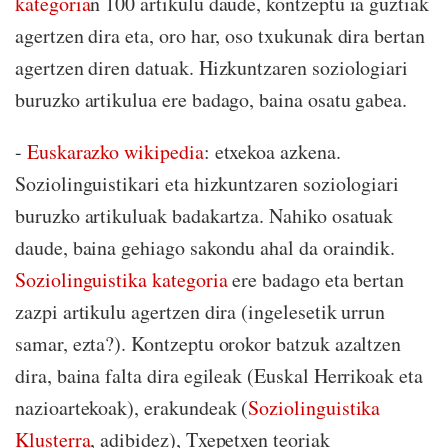
kategoria
n 100 artikulu daude, kontzeptu ia guztiak
agertzen dira eta, oro har, oso txukunak dira bertan
agertzen diren datuak. Hizkuntzaren soziologiari
buruzko artikulua ere badago, baina osatu gabea.
-
Euskarazko wikipedia
: etxekoa azkena.
Soziolinguistikari eta hizkuntzaren soziologiari
buruzko artikuluak badakartza. Nahiko osatuak
daude, baina gehiago sakondu ahal da oraindik.
Soziolinguistika kategoria
ere badago eta bertan
zazpi artikulu agertzen dira (ingelesetik urrun
samar, ezta?). Kontzeptu orokor batzuk azaltzen
dira, baina falta dira egileak (Euskal Herrikoak eta
nazioartekoak), erakundeak (
Soziolinguistika
Klusterra
, adibidez), Txepetxen teoriak