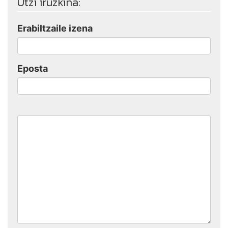
Utzi iruzkina:
Erabiltzaile izena
Eposta