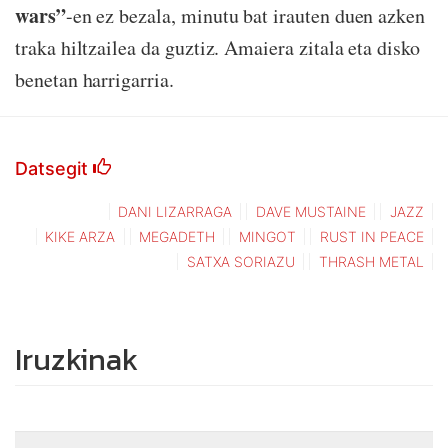
wars”
-en ez bezala, minutu bat irauten duen azken
traka hiltzailea da guztiz. Amaiera zitala eta disko
benetan harrigarria.
Datsegit
DANI LIZARRAGA
DAVE MUSTAINE
JAZZ
KIKE ARZA
MEGADETH
MINGOT
RUST IN PEACE
SATXA SORIAZU
THRASH METAL
Iruzkinak