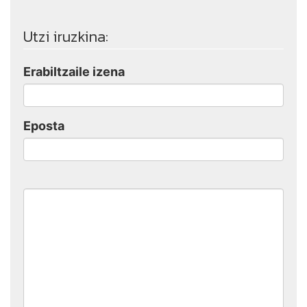
Utzi iruzkina:
Erabiltzaile izena
Eposta