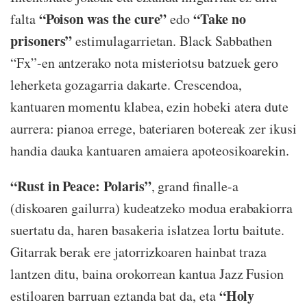
“Poison was the cure”
“Take no
falta
edo
prisoners”
estimulagarrietan. Black Sabbathen
“Fx”-en antzerako nota misteriotsu batzuek gero
leherketa gozagarria dakarte. Crescendoa,
kantuaren momentu klabea, ezin hobeki atera dute
aurrera: pianoa errege, bateriaren botereak zer ikusi
handia dauka kantuaren amaiera apoteosikoarekin.
“Rust in Peace: Polaris”
, grand finalle-a
(diskoaren gailurra) kudeatzeko modua erabakiorra
suertatu da, haren basakeria islatzea lortu baitute.
Gitarrak berak ere jatorrizkoaren hainbat traza
lantzen ditu, baina orokorrean kantua Jazz Fusion
“Holy
estiloaren barruan eztanda bat da, eta