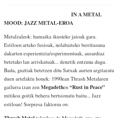
IN A METAL
MOOD: JAZZ METAL-EROA
Metalzaleok: hamaika ikusteko jaioak gara.
Estiloen arteko fusioak, nolabaiteko berritasuna
dakarten esperientzia/esperimentuak, ausardiaz
betetako lan arriskatuak... denetik entzuna dugu.
Bada, guztiak betetzen ditu Satxak aurten argitaratu
duen artefaktu honek: 1990ean Thrash Metalaren
Megadeth
“Rust in Peace”
gailurra izan zen
en
mitikoa goitik behera bertsionatu baitu... Jazz
estiloan! Sorpresa faktorea
on
.
Thrash Metal
teknikoa da Megadeth-ena, eta