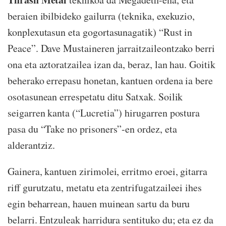
beraien ibilbideko gailurra (teknika, exekuzio,
konplexutasun eta gogortasunagatik) “Rust in
Peace”. Dave Mustaineren jarraitzaileontzako berri
ona eta aztoratzailea izan da, beraz, lan hau. Goitik
beherako errepasu honetan, kantuen ordena ia bere
osotasunean errespetatu ditu Satxak. Soilik
seigarren kanta (“Lucretia”) hirugarren postura
pasa du “Take no prisoners”-en ordez, eta
alderantziz.
Gainera, kantuen zirimolei, erritmo eroei, gitarra
riff gurutzatu, metatu eta zentrifugatzaileei ihes
egin beharrean, hauen muinean sartu da buru
belarri. Entzuleak harridura sentituko du; eta ez da