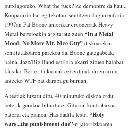
gutxiagorako. What the fuck? Ze demontre da hau...
Konparazio bat egitekotan, sentitzen dugun euforia
1997an Pat Boone amerikar croonerrak Heavy
“In a Metal
Metal bertsioekin argitaratu zuen
Mood: No More Mr. Nice Guy”
diskoarekin
sentitutakoaren parekoa da. Boone gatzgabeak,
baina, Jazz/Big Band estilora ekarri zituen hainbat
klasiko. Beraz, bi kasuak ezberdinak diren arren
antzeko WTF bat darabilgu buruan.
Abestiak luzatu ditu, 40 minutuko diskoa ordu
betetik gorakoa bihurtuaz. Gitarra, kontrabaxua,
“Holy
bateria eta pianoa. Has dadila festa.
wars...the punishment due”
-n jatorrizkoaren