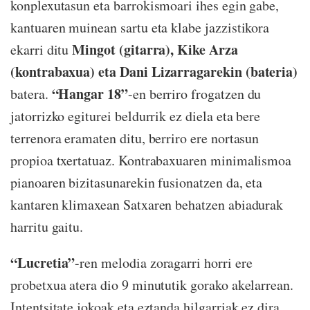
konplexutasun eta barrokismoari ihes egin gabe,
kantuaren muinean sartu eta klabe jazzistikora
Mingot (gitarra), Kike Arza
ekarri ditu
(kontrabaxua) eta Dani Lizarragarekin (bateria)
“Hangar 18”
batera.
-en berriro frogatzen du
jatorrizko egiturei beldurrik ez diela eta bere
terrenora eramaten ditu, berriro ere nortasun
propioa txertatuaz. Kontrabaxuaren minimalismoa
pianoaren bizitasunarekin fusionatzen da, eta
kantaren klimaxean Satxaren behatzen abiadurak
harritu gaitu.
“Lucretia”
-ren melodia zoragarri horri ere
probetxua atera dio 9 minututik gorako akelarrean.
Intentsitate jokoak eta eztanda hilgarriak ez dira