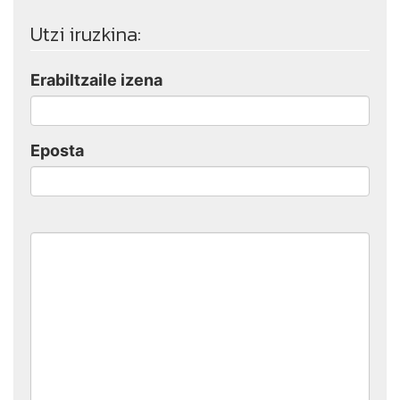
Utzi iruzkina:
Erabiltzaile izena
Eposta