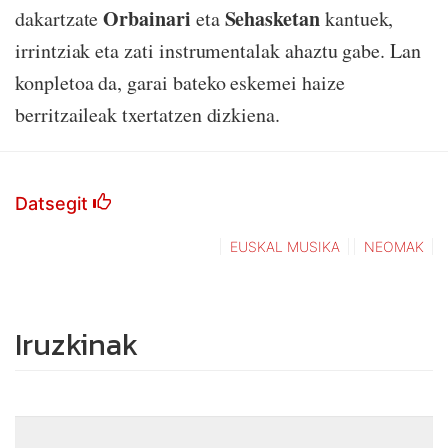
Orbainari
Sehasketan
dakartzate
eta
kantuek,
irrintziak eta zati instrumentalak ahaztu gabe. Lan
konpletoa da, garai bateko eskemei haize
berritzaileak txertatzen dizkiena.
Datsegit
EUSKAL MUSIKA
NEOMAK
Iruzkinak