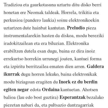
Tradizioa eta gaurkotasuna uztartu ditu disko berri
honetan ere Neomak taldeak. Horrela, trikitia eta
perkusioa (pandero laukia) soinu elektronikoekin
Preludio
uztartzen dute hainbat kantutan.
pieza
instrumentalarekin hasten da diskoa, modu bereziki
iradokitzailean eta era biluzian. Elektronika
erabiltzen dutela esan dugu, baina ez dira inoiz
errekurtso horrekin urrunegi joaten, kantuei forma
Galdera
eta izpiritu berritzailea ematen dien arren.
ikurrak
dugu horren lekuko, baina elektronikak
Inork ez du berdin
modu biziagoan eragiten du
egiten negar
Ordaina
edota
kantuetan. Ahotsen
Esperantzak
balioa (lau edo bost guztira)
bezalako
piezetan nabari da, eta pultsazio dantzagarriak