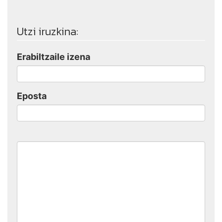
Utzi iruzkina:
Erabiltzaile izena
Eposta