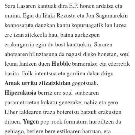
Sara Lasaren kantuak dira E.P. honen ardatza eta
muina. Egia da Iñaki Rezusta eta Jon Sagarnarekin
konposatuta dauzkan kantu kopuruagatik lan luzea
ere izan zitekeela hau, baina aurkezpen
erakargarria egin du bost kantuokin. Sararen
ahotsaren biluztasuna da nagusi disko honetan, soul
Hubble
leuna lantzen duen
barnerakoi eta ederretik
hasita. Folk intentsua eta gordina dakarzkigu
Amak urritu zitzaizkidan
gogotsuak.
Hiperakusia
berriz ere soul suabearen
parametroetan kokatu genezake, nahiz eta gero
Liher taldearen traza boteretsu batzuk erakusten
Yugen
dituen.
pop-rock formatura hurbiltzen da
gehiago, betiere bere estiloaren barruan, eta