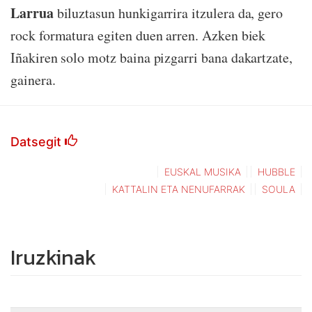
Larrua
biluztasun hunkigarrira itzulera da, gero
rock formatura egiten duen arren. Azken biek
Iñakiren solo motz baina pizgarri bana dakartzate,
gainera.
Datsegit
EUSKAL MUSIKA
HUBBLE
KATTALIN ETA NENUFARRAK
SOULA
Iruzkinak