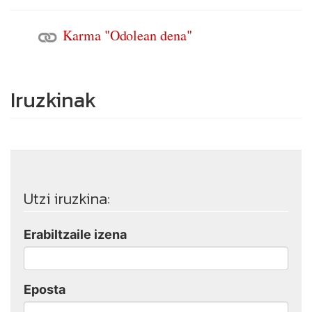
Karma "Odolean dena"
Iruzkinak
Utzi iruzkina:
Erabiltzaile izena
Eposta