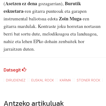
Asetzen ez dena
Burutik
(
gozagarrian),
eskuetara
-ren gitarra punteoak eta garapen
Zoin Muga
instrumental baliotsua edota
-ren
gitarra mardulak. Kontraste joku horretan nortasun
berri bat sortu dute, melodikoagoa eta landuagoa,
nahiz eta lehen EPko dohain zenbaitek hor
jarraitzen duten.
Datsegit
DIRUDIENEZ
EUSKAL ROCK
KARMA
STONER ROCK
Antzeko artikuluak