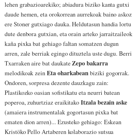
lehen grabazioarekiko; abiadura biziko kanta gutxi
daude hemen, eta orokorrean aurrekoak baino askoz
ere Stoner gutxiago dauka. Heldutasun handia lortu
dute denbora gutxian, eta orain arteko jarraitzaileok
kaña pixka bat gehiago faltan somatzen dugun
arren, zale berriak egingo dituztela uste dugu. Berri
Zepo bakarra
Txarraken aire bat daukate
Eta oharkabean
melodikoak zein
biziki gogorrak.
Ondoren, sorpresa dezente dauzkagu zain:
Plastikozko oasian sofistikatu eta neurri batean
Itzala bezain aske
poperoa, zuhurtziaz eraikitako
(amaiera instrumentalak gogortasun pixka bat
ematen dion arren)... Ezusteko gehiago: Eskean
Kristöko Pello Artaberen kolaborazio sutsua