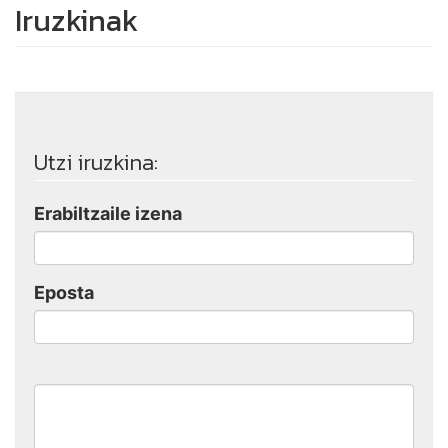
Iruzkinak
Utzi iruzkina:
Erabiltzaile izena
Eposta