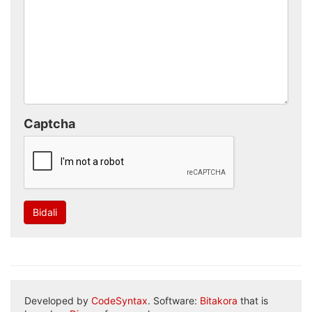
Captcha
Bidali
Developed by
CodeSyntax
. Software:
Bitakora
that is