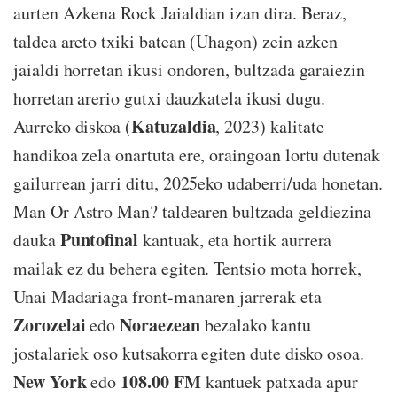
aurten Azkena Rock Jaialdian izan dira. Beraz,
taldea areto txiki batean (Uhagon) zein azken
jaialdi horretan ikusi ondoren, bultzada garaiezin
horretan arerio gutxi dauzkatela ikusi dugu.
Katuzaldia
Aurreko diskoa (
, 2023) kalitate
handikoa zela onartuta ere, oraingoan lortu dutenak
gailurrean jarri ditu, 2025eko udaberri/uda honetan.
Man Or Astro Man? taldearen bultzada geldiezina
Puntofinal
dauka
kantuak, eta hortik aurrera
mailak ez du behera egiten. Tentsio mota horrek,
Unai Madariaga front-manaren jarrerak eta
Zorozelai
Noraezean
edo
bezalako kantu
jostalariek oso kutsakorra egiten dute disko osoa.
New York
108.00 FM
edo
kantuek patxada apur