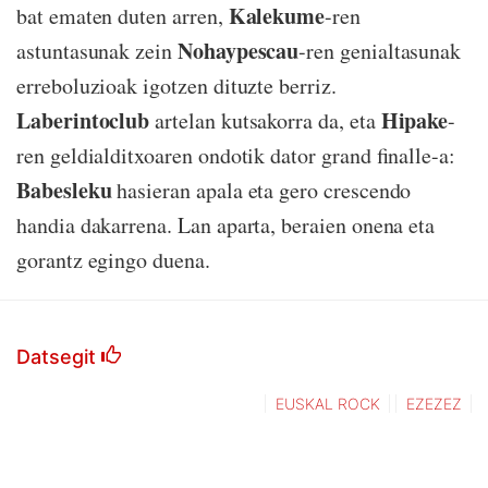
Kalekume
bat ematen duten arren,
-ren
Nohaypescau
astuntasunak zein
-ren genialtasunak
erreboluzioak igotzen dituzte berriz.
Laberintoclub
Hipake
artelan kutsakorra da, eta
-
ren geldialditxoaren ondotik dator grand finalle-a:
Babesleku
hasieran apala eta gero crescendo
handia dakarrena. Lan aparta, beraien onena eta
gorantz egingo duena.
Datsegit
EUSKAL ROCK
EZEZEZ