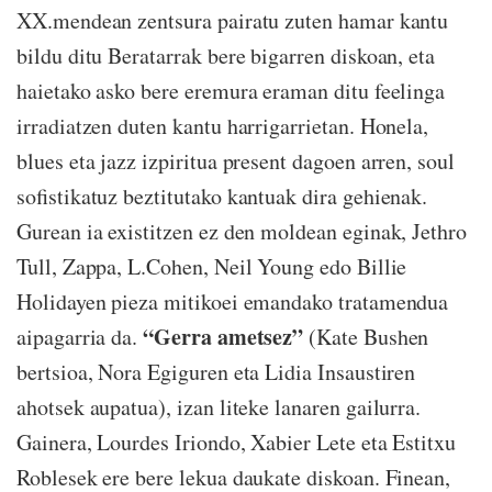
XX.mendean zentsura pairatu zuten hamar kantu
bildu ditu Beratarrak bere bigarren diskoan, eta
haietako asko bere eremura eraman ditu feelinga
irradiatzen duten kantu harrigarrietan. Honela,
blues eta jazz izpiritua present dagoen arren, soul
sofistikatuz beztitutako kantuak dira gehienak.
Gurean ia existitzen ez den moldean eginak, Jethro
Tull, Zappa, L.Cohen, Neil Young edo Billie
Holidayen pieza mitikoei emandako tratamendua
“Gerra ametsez”
aipagarria da.
(Kate Bushen
bertsioa, Nora Egiguren eta Lidia Insaustiren
ahotsek aupatua), izan liteke lanaren gailurra.
Gainera, Lourdes Iriondo, Xabier Lete eta Estitxu
Roblesek ere bere lekua daukate diskoan. Finean,