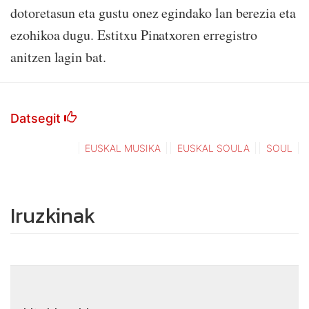
dotoretasun eta gustu onez egindako lan berezia eta
ezohikoa dugu. Estitxu Pinatxoren erregistro
anitzen lagin bat.
Datsegit
EUSKAL MUSIKA
EUSKAL SOULA
SOUL
Iruzkinak