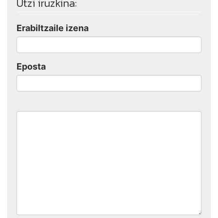
Utzi iruzkina:
Erabiltzaile izena
Eposta