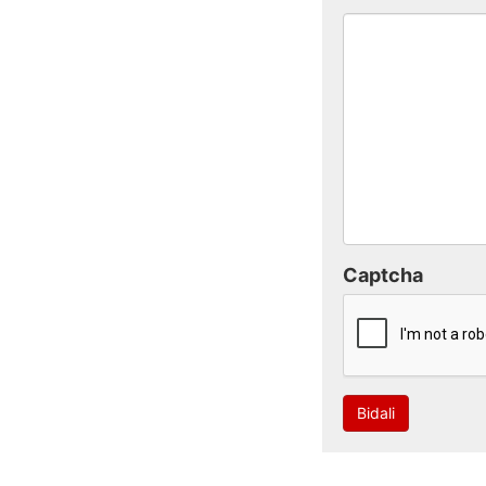
Captcha
Bidali