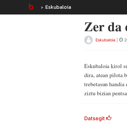
Eskubaloia
Zer da 
Eskubaloia
|
2
Eskubaloia kirol su
dira, atean pilota 
trebetasun handia e
ziztu bizian pentsa
Datsegit