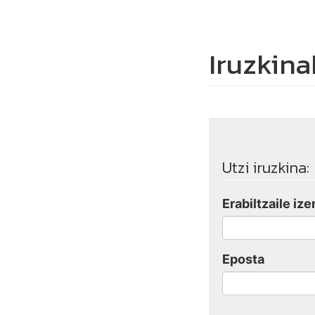
Iruzkina
Utzi iruzkina:
Erabiltzaile ize
Eposta