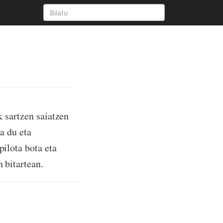
k sartzen saiatzen
ia du eta
pilota bota eta
n bitartean.