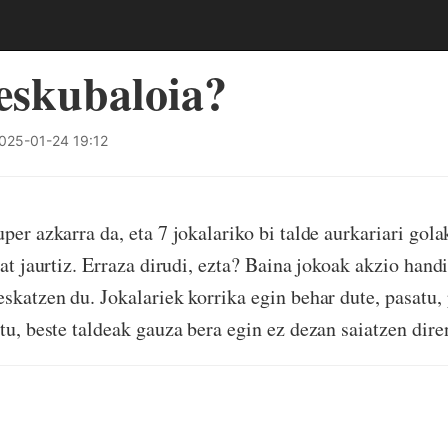
eskubaloia?
025-01-24 19:12
per azkarra da, eta 7 jokalariko bi talde aurkariari gola
bat jaurtiz. Erraza dirudi, ezta? Baina jokoak akzio hand
skatzen du. Jokalariek korrika egin behar dute, pasatu, 
tu, beste taldeak gauza bera egin ez dezan saiatzen dire