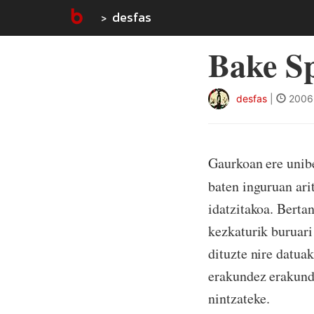
desfas
Bake S
desfas
|
2006-
Gaurkoan ere unibe
baten inguruan ari
idatzitakoa. Berta
kezkaturik buruari
dituzte nire datuak
erakundez erakunde
nintzateke.