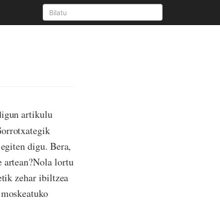
digun artikulu
orrotxategik
 egiten digu. Bera,
e artean?Nola lortu
tik zehar ibiltzea
e moskeatuko