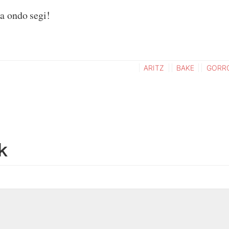
ta ondo segi!
ARITZ
BAKE
GORRO
k