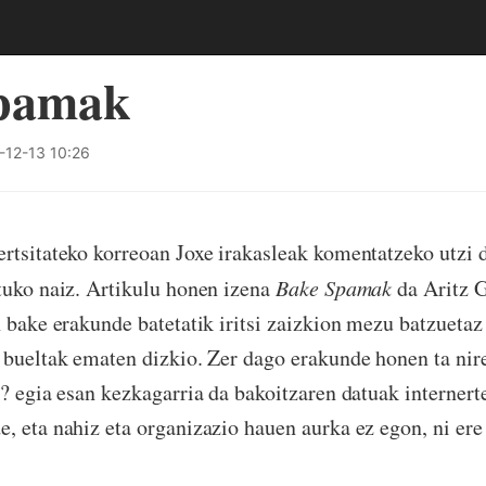
pamak
12-13 10:26
rtsitateko korreoan Joxe irakasleak komentatzeko utzi 
tuko naiz. Artikulu honen izena
Bake Spamak
da Aritz G
n bake erakunde batetatik iritsi zaizkion mezu batzuetaz
 bueltak ematen dizkio. Zer dago erakunde honen ta nir
? egia esan kezkagarria da bakoitzaren datuak internerte
, eta nahiz eta organizazio hauen aurka ez egon, ni er