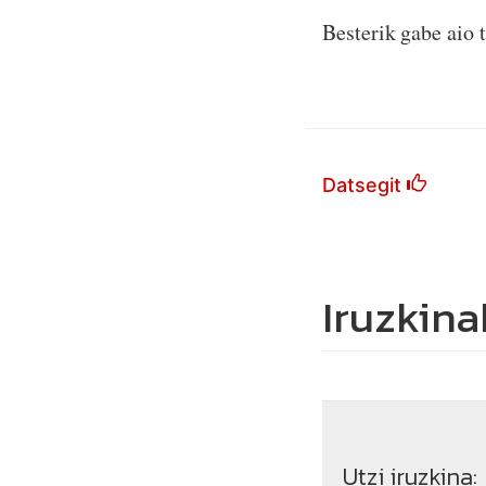
Besterik gabe aio 
Datsegit
Iruzkina
Utzi iruzkina: