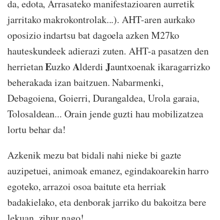
da, edota, Arrasateko manifestazioaren aurretik
jarritako makrokontrolak...). AHT-aren aurkako
oposizio indartsu bat dagoela azken M27ko
hauteskundeek adierazi zuten. AHT-a pasatzen den
E
A
J
herrietan
uzko
lderdi
auntxoenak ikaragarrizko
beherakada izan baitzuen. Nabarmenki,
Debagoiena, Goierri, Durangaldea, Urola garaia,
Tolosaldean... Orain jende guzti hau mobilizatzea
lortu behar da!
Azkenik mezu bat bidali nahi nieke bi gazte
auzipetuei, animoak emanez, egindakoarekin harro
egoteko, arrazoi osoa baitute eta herriak
badakielako, eta denborak jarriko du bakoitza bere
lekuan, zihur nago!