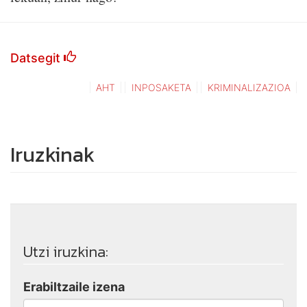
Datsegit
AHT
INPOSAKETA
KRIMINALIZAZIOA
Iruzkinak
Utzi iruzkina:
Erabiltzaile izena