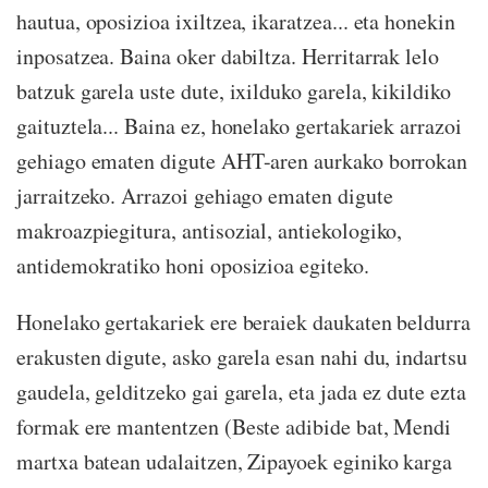
hautua, oposizioa ixiltzea, ikaratzea... eta honekin
inposatzea. Baina oker dabiltza. Herritarrak lelo
batzuk garela uste dute, ixilduko garela, kikildiko
gaituztela... Baina ez, honelako gertakariek arrazoi
gehiago ematen digute AHT-aren aurkako borrokan
jarraitzeko. Arrazoi gehiago ematen digute
makroazpiegitura, antisozial, antiekologiko,
antidemokratiko honi oposizioa egiteko.
Honelako gertakariek ere beraiek daukaten beldurra
erakusten digute, asko garela esan nahi du, indartsu
gaudela, gelditzeko gai garela, eta jada ez dute ezta
formak ere mantentzen (Beste adibide bat, Mendi
martxa batean udalaitzen, Zipayoek eginiko karga