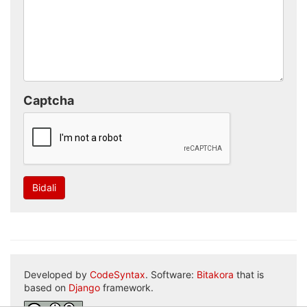
Captcha
Bidali
Developed by
CodeSyntax
. Software:
Bitakora
that is
based on
Django
framework.