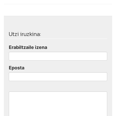
Utzi iruzkina:
Erabiltzaile izena
Eposta