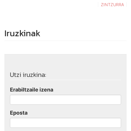
ZINTZURRA
Iruzkinak
Utzi iruzkina:
Erabiltzaile izena
Eposta