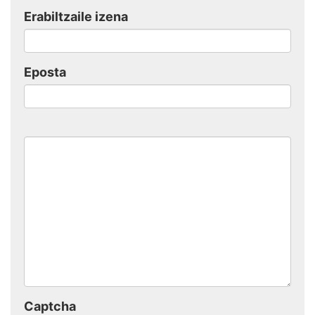
Erabiltzaile izena
Eposta
Captcha