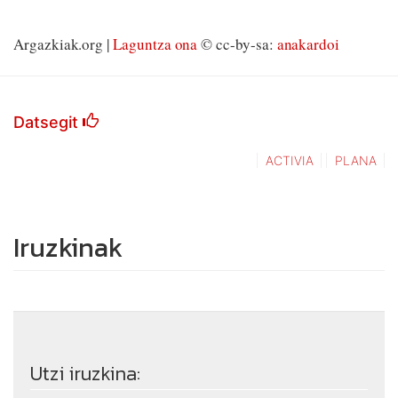
Argazkiak.org |
Laguntza ona
© cc-by-sa:
anakardoi
Datsegit
ACTIVIA
PLANA
Iruzkinak
Utzi iruzkina: