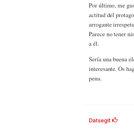
Por último, me gus
actitud del protag
arrogante irrespetu
Parece no tener ni
a él.
Sería una buena el
interesante. Os h
pena.
Datsegit