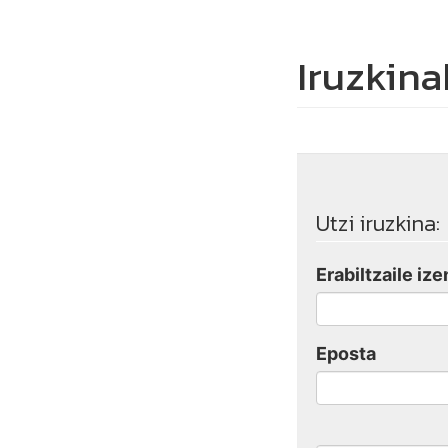
Iruzkina
Utzi iruzkina:
Erabiltzaile ize
Eposta