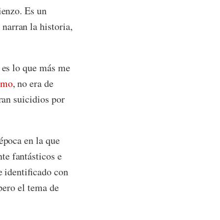
ienzo. Es un
arran la historia,
o es lo que más me
smo
, no era de
ran suicidios por
 época en la que
te fantásticos e
e identificado con
 pero el tema de