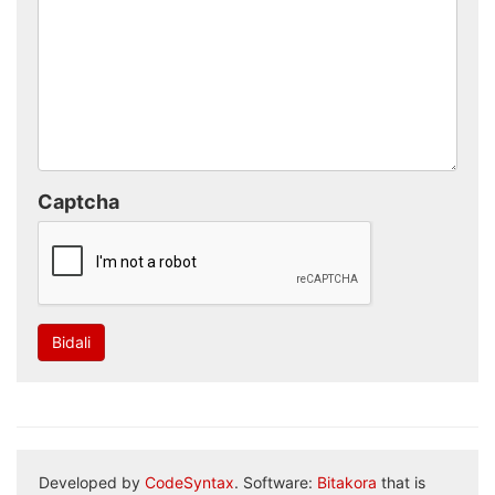
Captcha
Bidali
Developed by
CodeSyntax
. Software:
Bitakora
that is