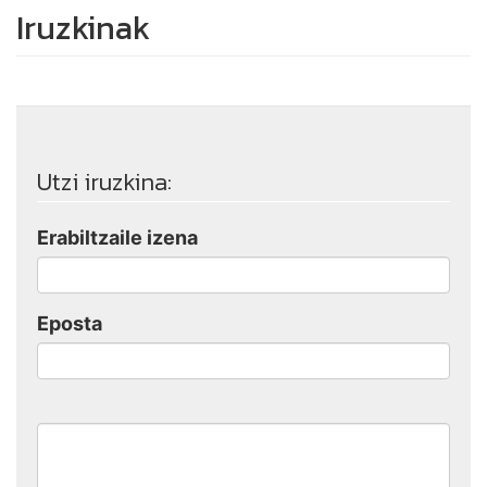
Iruzkinak
Utzi iruzkina:
Erabiltzaile izena
Eposta